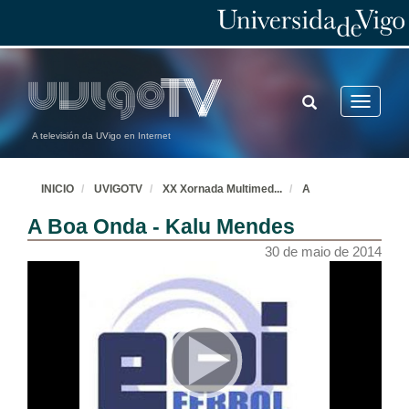
TOGGLE
Toggle
SEARCH
navigatio
A televisión da UVigo en Internet
INICIO
UVIGOTV
XX Xornada Multimed
...
A
A Boa Onda - Kalu Mendes
30 de maio de 2014