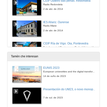
CEIP Outeiro das penas. Redondela
Radio Redondela
2 de abr. de 2014
IES Allariz. Ourense
Radio Allariz
2 de abr. de 2014
CEIP Ría de Vigo. Oia, Pontevedra
Estudo central Ponte… nas Ondas! Universidade de Vigo
2 de abr. de 2014
Tamén che interesan
CEP Carlos Casares Alxén. Salvaterra do Miño
EUNIS 2023
Radio Tui
European univesrities and the digital transformation: challenges and opportunities ahead
2 de abr. de 2014
14 de xuño de 2023
CEIP Sto Paio de abaixo y CEIP Igrexa. Redondela
Presentación do UM23, o novo monopraza de UVigo Motorsport
Radio Redondela
2 de abr. de 2014
7 de xul. de 2023