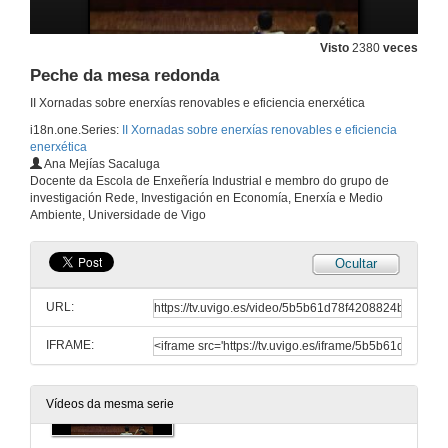
Eficiencia enerxética en iluminación pública
Visto
2380
veces
26 de out. de 2011
Peche da mesa redonda
II Xornadas sobre enerxías renovables e eficiencia enerxética
Presentación David Domenech
i18n.one.Series:
II Xornadas sobre enerxías renovables e eficiencia
27 de out. de 2011
enerxética
Ana Mejías Sacaluga
Docente da Escola de Enxeñería Industrial e membro do grupo de
Eficiencia enerxética en accionamientos
investigación Rede, Investigación en Economía, Enerxía e Medio
Ambiente, Universidade de Vigo
27 de out. de 2011
Ocultar
Quenda de preguntas
URL:
27 de out. de 2011
IFRAME:
Presentación mesa redonda
Vídeos da mesma serie
27 de out. de 2011