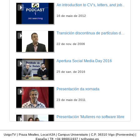
An introduction to CV’s, letters, and job searching
16 de maio de 2012
Transición discontinua de partículas de microgel termosensible
22 de nov. de 2006
Apertura Social Media Day 2016
25 de xan. de 2016
Presentación da xornada
23 de maio de 2011
Presentación 'Mulleres no software libre'
19 de out. de 2011
UvigoTV | Praza Miralles. Local A3A | Campus Universitario | C.P. 36310 Vigo (Pontevedra) |
España | Tlf: +34 986811937 |
tv@uvigo.es