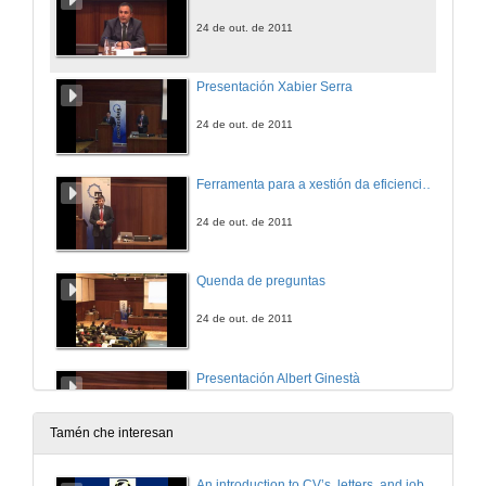
24 de out. de 2011
Presentación Xabier Serra
24 de out. de 2011
Ferramenta para a xestión da eficiencia enerxética
24 de out. de 2011
Quenda de preguntas
24 de out. de 2011
Presentación Albert Ginestà
24 de out. de 2011
Tamén che interesan
Eficiencia enerxética con convertidores e motores
An introduction to CV’s, letters, and job searching