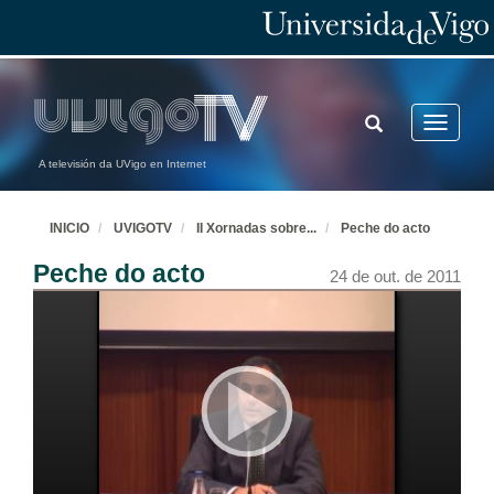
TOGGLE
Toggle
SEARCH
navigatio
A televisión da UVigo en Internet
INICIO
UVIGOTV
II Xornadas sobre
...
Peche do acto
Peche do acto
24 de out. de 2011
Apertura