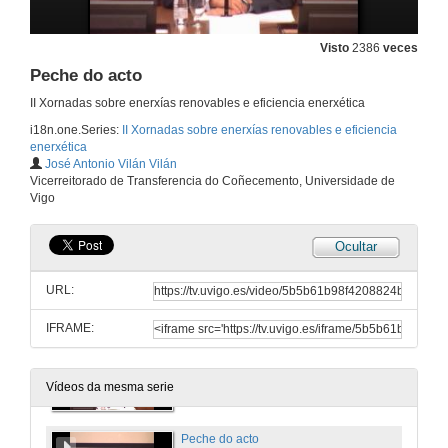
24 de out. de 2011
Visto
2386
veces
Peche do acto
Intervención de Manuel Silveira Valledor
II Xornadas sobre enerxías renovables e eficiencia enerxética
24 de out. de 2011
i18n.one.Series:
II Xornadas sobre enerxías renovables e eficiencia
enerxética
José Antonio Vilán Vilán
Intervención de Joaquin Piña Balboa
Vicerreitorado de Transferencia do Coñecemento, Universidade de
Vigo
24 de out. de 2011
Ocultar
Intervención de Ana Mejias Sacaluga
URL:
24 de out. de 2011
IFRAME:
Intervención de Ovidio Rodeiro Tato
24 de out. de 2011
Vídeos da mesma serie
Peche do acto