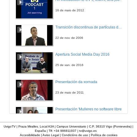
24 de out. de 2011
16 de maio de 2012
Quenda de preguntas
Transición discontinua de partículas de microgel termosensible
24 de out. de 2011
22 de nov. de 2006
Enxeñería Solar Térmica
Apertura Social Media Day 2016
24 de out. de 2011
25 de xan. de 2016
Quenda de preguntas
Presentación da xornada
24 de out. de 2011
23 de maio de 2011
Presentación Chrsitian Larsson e Alfonso González
Presentación 'Mulleres no software libre'
25 de out. de 2011
19 de out. de 2011
UvigoTV | Praza Miralles. Local A3A | Campus Universitario | C.P. 36310 Vigo (Pontevedra) |
España | Tlf: +34 986811937 |
tv@uvigo.es
Xeneración distribución de enerxía: Como integrar a enerxía eólica e fotovoltaica nos entornos urbáns
Accesibilidade
|
Aviso Legal
|
Condicións de uso
|
Política de cookies
Imaxe de vídeo dixital