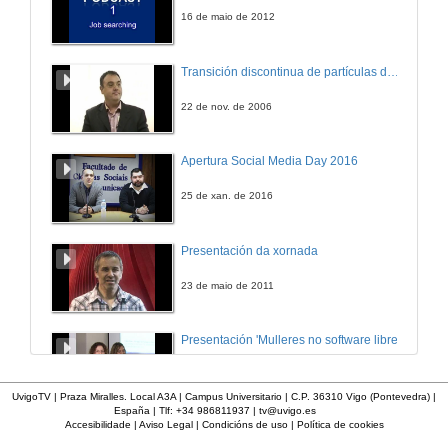
27 de out. de 2011
16 de maio de 2012
Transición discontinua de partículas de microgel termosensible
22 de nov. de 2006
Apertura Social Media Day 2016
25 de xan. de 2016
Presentación da xornada
23 de maio de 2011
Presentación 'Mulleres no software libre'
19 de out. de 2011
UvigoTV | Praza Miralles. Local A3A | Campus Universitario | C.P. 36310 Vigo (Pontevedra) |
España | Tlf: +34 986811937 |
tv@uvigo.es
Accesibilidade
|
Aviso Legal
|
Condicións de uso
|
Política de cookies
Imaxe de vídeo dixital
Definición e parámetros dunha imaxe dixital. Resolución e Aspecto. Profundidade da cor. Compresión. Frame por segundo. Entrelazado. Campos, cadros