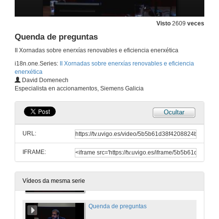
26 de out. de 2011
Visto
2609
veces
Presentación Ana Belén Albo
Quenda de preguntas
26 de out. de 2011
II Xornadas sobre enerxías renovables e eficiencia enerxética
i18n.one.Series:
II Xornadas sobre enerxías renovables e eficiencia
enerxética
Eficiencia enerxética en iluminación pública
David Domenech
Especialista en accionamentos, Siemens Galicia
26 de out. de 2011
Ocultar
Presentación David Domenech
URL:
27 de out. de 2011
IFRAME:
Eficiencia enerxética en accionamientos
27 de out. de 2011
Vídeos da mesma serie
Quenda de preguntas