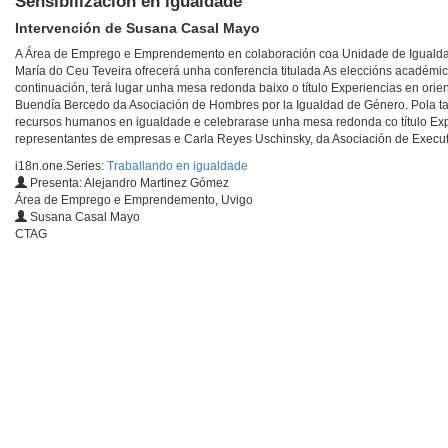
Sensibilización en igualdade
Intervención de Susana Casal Mayo
A Área de Emprego e Emprendemento en colaboración coa Unidade de Igualdad
María do Ceu Teveira ofrecerá unha conferencia titulada As eleccións académicas
continuación, terá lugar unha mesa redonda baixo o título Experiencias en ori
Buendía Bercedo da Asociación de Hombres por la Igualdad de Género. Pola tarde
recursos humanos en igualdade e celebrarase unha mesa redonda co título Expe
representantes de empresas e Carla Reyes Uschinsky, da Asociación de Executi
i18n.one.Series:
Traballando en igualdade
Presenta: Alejandro Martinez Gómez
Área de Emprego e Emprendemento, Uvigo
Susana Casal Mayo
CTAG