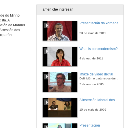
Tamén che interesan
ade do Minho
ista. A
Presentación da xornada
pación de Manuel
A xestión dos
23 de maio de 2011
iciparán
What is postmodernism?
4 de out. de 2011
Imaxe de vídeo dixital
Definición e parámetros dunha imaxe dixital. Resolución e Aspecto. Profundidade da cor. Compresión. Frame por segundo. Entrelazado. Campos, cadros
7 de nov. de 2005
A inserción laboral dos licenciados en Ciencias do Mar: a carreira investigadora
15 de maio de 2006
Presentación