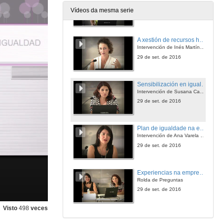
Rolda de Preguntas
Vídeos da mesma serie
29 de set. de 2016
A xestión de recursos humanos en igualdade
Intervención de Inés Martínez Cons
29 de set. de 2016
Sensibilización en igualdade
Intervención de Susana Casal Mayo
29 de set. de 2016
Plan de igualdade na empresa
Intervención de Ana Varela Solla
29 de set. de 2016
Experiencias na empresa. Crecendo en e por unha sociedade igualitaria
Rolda de Preguntas
29 de set. de 2016
Visto
498
veces