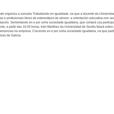
e organiza a xornada Traballando en igualdade, na que a docente da Universid
 e profesionais libres de estereotipos de xénero: a orientación educativa non sex
entación. Sementando en e por unha sociedade igualitaria, que contará coa partici
, a partir das 16.00 horas, Inés Martínez da Universidad de Sevilla falará sobre 
riencias na empresa. Crecendo en e por unha sociedade igualitaria, na que part
vas de Galicia.