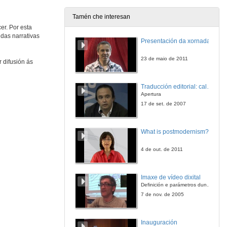
24 de maio de 2012
Tamén che interesan
er. Por esta
Unha lareira de contos
das narrativas
Presentación da xornada
CEP Sequelo Marín
24 de maio de 2012
23 de maio de 2011
 difusión ás
Contando na escola
Traducción editorial: calidade e xestión de proxectos
CEIP Infante Felipe. Salvaterra de Miño
Apertura
24 de maio de 2012
17 de set. de 2007
Saúda de Avelino González
What is postmodernism?
24 de maio de 2012
4 de out. de 2011
Contos em poemas
Imaxe de vídeo dixital
Teodosio de Oliveira Ledo Boa Vista PB, Brasil
Definición e parámetros dunha imaxe dixital. Resolución e Aspecto. Profundidade da cor. Compresión. Frame por segundo. Entrelazado. Campos, cadros
24 de maio de 2012
7 de nov. de 2005
Lenda de S. Martinho
Inauguración
Escola Básica e Secundária Diogo Bernardes. Ponte da Barca