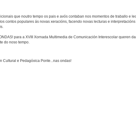
dicionais que noutro tempo os pais e avós contaban nos momentos de traballo e lec
os contos populares ás novas xeracións, facendo novas lecturas e interpretacións 
s.
ONDAS! para a XVIII Xornada Multimedia de Comunicación Interescolar queren dar
rte do noso tempo.
ón Cultural e Pedagóxica Ponte...nas ondas!