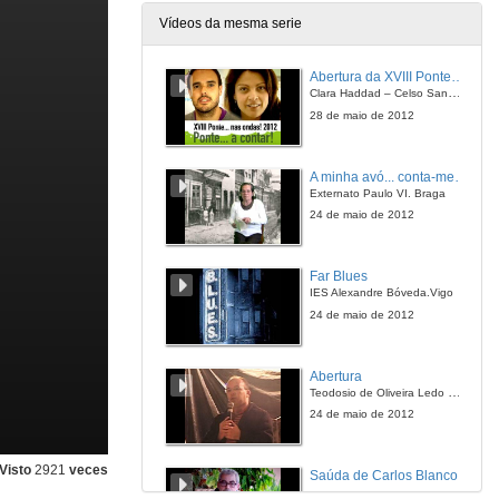
Vídeos da mesma serie
Abertura da XVIII Ponte…nas ondas!
Clara Haddad – Celso Sanmartín
28 de maio de 2012
A minha avó... conta-me uma história!
Externato Paulo VI. Braga
24 de maio de 2012
Far Blues
IES Alexandre Bóveda.Vigo
24 de maio de 2012
Abertura
Teodosio de Oliveira Ledo Boa Vista PB, Brasil
24 de maio de 2012
Visto
2921
veces
Saúda de Carlos Blanco