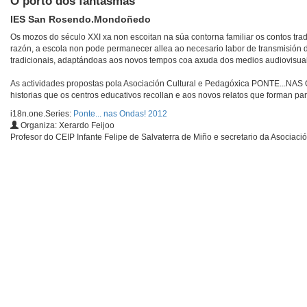
O porto dos fantasmas
IES San Rosendo.Mondoñedo
Os mozos do século XXI xa non escoitan na súa contorna familiar os contos tra
razón, a escola non pode permanecer allea ao necesario labor de transmisión d
tradicionais, adaptándoas aos novos tempos coa axuda dos medios audiovisuai
As actividades propostas pola Asociación Cultural e Pedagóxica PONTE...NAS 
historias que os centros educativos recollan e aos novos relatos que forman pa
i18n.one.Series:
Ponte... nas Ondas! 2012
Organiza: Xerardo Feijoo
Profesor do CEIP Infante Felipe de Salvaterra de Miño e secretario da Asociaci