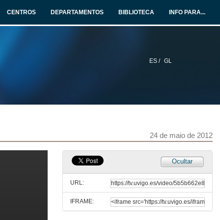
CENTROS
DEPARTAMENTOS
BIBLIOTECA
INFO PARA...
ES /
GL
24 de maio de 2012
Ocultar
URL:
IFRAME: