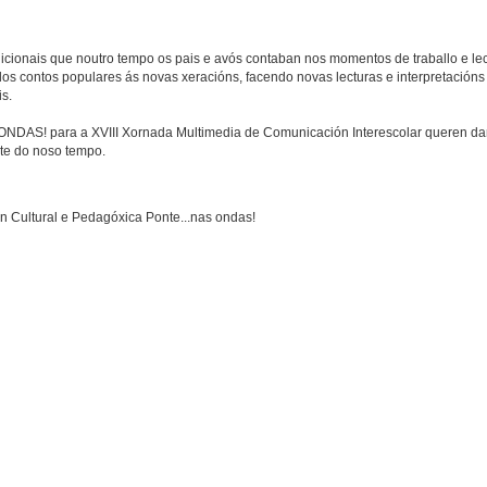
dicionais que noutro tempo os pais e avós contaban nos momentos de traballo e lec
os contos populares ás novas xeracións, facendo novas lecturas e interpretacións 
s.
ONDAS! para a XVIII Xornada Multimedia de Comunicación Interescolar queren dar
rte do noso tempo.
ón Cultural e Pedagóxica Ponte...nas ondas!