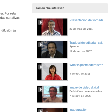
24 de maio de 2012
Tamén che interesan
er. Por esta
Unha lareira de contos
das narrativas
Presentación da xornada
CEP Sequelo Marín
24 de maio de 2012
23 de maio de 2011
 difusión ás
Contando na escola
Traducción editorial: calidade e xestión de proxectos
CEIP Infante Felipe. Salvaterra de Miño
Apertura
24 de maio de 2012
17 de set. de 2007
Saúda de Avelino González
What is postmodernism?
24 de maio de 2012
4 de out. de 2011
Contos em poemas
Imaxe de vídeo dixital
Teodosio de Oliveira Ledo Boa Vista PB, Brasil
Definición e parámetros dunha imaxe dixital. Resolución e Aspecto. Profundidade da cor. Compresión. Frame por segundo. Entrelazado. Campos, cadros
24 de maio de 2012
7 de nov. de 2005
Lenda de S. Martinho
Inauguración
Escola Básica e Secundária Diogo Bernardes. Ponte da Barca