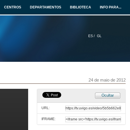
CENTROS
DEPARTAMENTOS
BIBLIOTECA
INFO PARA...
ES /
GL
24 de maio de 2012
Ocultar
URL:
IFRAME: