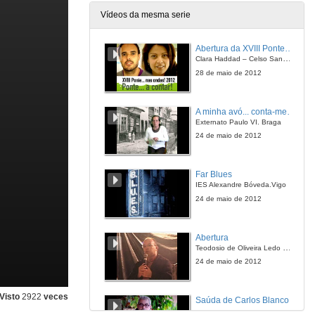
Vídeos da mesma serie
Abertura da XVIII Ponte…nas ondas!
Clara Haddad – Celso Sanmartín
28 de maio de 2012
A minha avó... conta-me uma história!
Externato Paulo VI. Braga
24 de maio de 2012
Far Blues
IES Alexandre Bóveda.Vigo
24 de maio de 2012
Abertura
Teodosio de Oliveira Ledo Boa Vista PB, Brasil
24 de maio de 2012
Visto
2922
veces
Saúda de Carlos Blanco