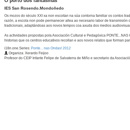
O porto dos fantasmas
IES San Rosendo.Mondoñedo
Os mozos do século XXI xa non escoitan na súa contorna familiar os contos tra
razón, a escola non pode permanecer allea ao necesario labor de transmisión d
tradicionais, adaptándoas aos novos tempos coa axuda dos medios audiovisuai
As actividades propostas pola Asociación Cultural e Pedagóxica PONTE...NAS 
historias que os centros educativos recollan e aos novos relatos que forman pa
i18n.one.Series:
Ponte... nas Ondas! 2012
Organiza: Xerardo Feijoo
Profesor do CEIP Infante Felipe de Salvaterra de Miño e secretario da Asociaci