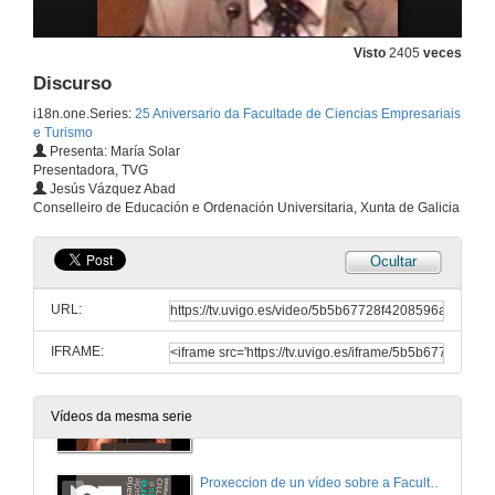
8 de abr. de 2011
Visto
2405
veces
Discurso
Recoñecemento a empresas e institucións
i18n.one.Series:
25 Aniversario da Facultade de Ciencias Empresariais
8 de abr. de 2011
e Turismo
Presenta: María Solar
Presentadora, TVG
Discurso
Jesús Vázquez Abad
Conselleiro de Educación e Ordenación Universitaria, Xunta de Galicia
8 de abr. de 2011
Ocultar
Recoñecemento a empresas e institucións
URL:
8 de abr. de 2011
IFRAME:
Presentación do Vídeo
Vídeos da mesma serie
8 de abr. de 2011
Proxeccion de un vídeo sobre a Facultade