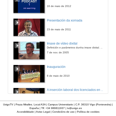
16 de maio de 2012
Presentación da xornada
23 de maio de 2011
Imaxe de vídeo dixital
Definición e parámetros dunha imaxe dixital. Resolución e Aspecto. Profundidade da cor. Compresión. Frame por segundo. Entrelazado. Campos, cadros
7 de nov. de 2005
Inauguración
8 de maio de 2010
A inserción laboral dos licenciados en Ciencias do Mar: a carreira investigadora
15 de maio de 2006
UvigoTV | Praza Miralles. Local A3A | Campus Universitario | C.P. 36310 Vigo (Pontevedra) |
España | Tlf: +34 986811937 |
tv@uvigo.es
Accesibilidade
|
Aviso Legal
|
Condicións de uso
|
Política de cookies
Apertura do acto