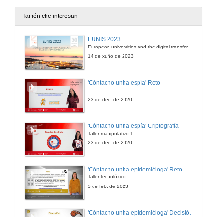
13 de dec. de 2013
Tamén che interesan
O xénero e a igualdade a través das cancións (Foro virtual de debate de vídeo on line)
EUNIS 2023
European univesrities and the digital transformation: challenges and opportunities ahead
13 de dec. de 2013
14 de xuño de 2023
O xénero e a igualdade a través das cancións (Foro virtual de debate de vídeo on line)
'Cóntacho unha espía' Reto
Quenda de preguntas
13 de dec. de 2013
23 de dec. de 2020
O cuidado e a provisión no proxecto docente universitario
'Cóntacho unha espía' Criptografía
Taller manipulativo 1
13 de dec. de 2013
23 de dec. de 2020
O cuidado e a provisión no proxecto docente universitario
'Cóntacho unha epidemióloga' Reto
Quenda de preguntas
Taller tecnolóxico
13 de dec. de 2013
3 de feb. de 2023
Necesidade de unha orientación académico-profesional non sexista. Un estudo con estudantes universitarios do primeiro curso do Campus de Ourense da UVigo
'Cóntacho unha epidemióloga' Decisións nun partido de baloncesto 4