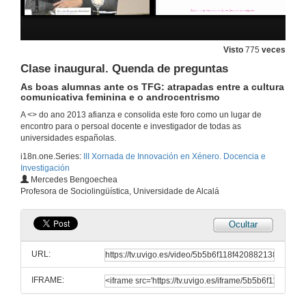
Visto
775
veces
Clase inaugural. Quenda de preguntas
As boas alumnas ante os TFG: atrapadas entre a cultura
comunicativa feminina e o androcentrismo
A <
> do ano 2013 afianza e consolida este foro como un lugar de
encontro para o persoal docente e investigador de todas as
universidades españolas.
i18n.one.Series:
III Xornada de Innovación en Xénero. Docencia e
Investigación
Mercedes Bengoechea
Profesora de Sociolingüística, Universidade de Alcalá
Ocultar
Inauguración da xornada polo reitor da Universidade de Vigo
URL:
13 de dec. de 2013
IFRAME:
Clase inaugural
As boas alumnas ante os TFG: atrapadas entre a cultura comunicativa feminina e o androcentrismo