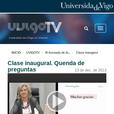
TOGGLE
Toggle
SEARCH
navigatio
A televisión da UVigo en Internet
INICIO
UVIGOTV
III Xornada de In
...
Clase inaugura
Clase inaugural. Quenda de
preguntas
13 de dec. de 2013