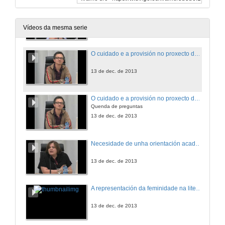
O xénero e a igualdade a través das cancións (Foro virtual de debate de vídeo on line)
Quenda de preguntas
13 de dec. de 2013
Vídeos da mesma serie
O cuidado e a provisión no proxecto docente universitario
13 de dec. de 2013
O cuidado e a provisión no proxecto docente universitario
Quenda de preguntas
13 de dec. de 2013
Necesidade de unha orientación académico-profesional non sexista. Un estudo con estudantes universitarios do primeiro curso do Campus de Ourense da UVigo
13 de dec. de 2013
A representación da feminidade na literatura infantil. Unha análise do contido
13 de dec. de 2013