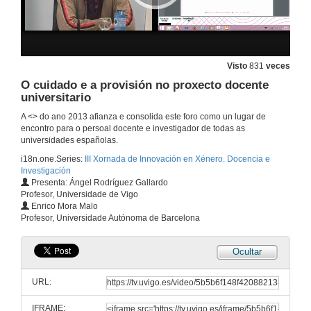
Perspectiva de xénero no Espazo Europeo de Educación Superior: Contidos docentes en Comunicación
13 de dec. de 2013
Visto
831
veces
Perspectiva de xénero no Espazo Europeo de Educación Superior: Contidos docentes en Comunicación
O cuidado e a provisión no proxecto docente
Quenda de preguntas
universitario
13 de dec. de 2013
A <
> do ano 2013 afianza e consolida este foro como un lugar de
encontro para o persoal docente e investigador de todas as
Introducindo a transversalidade da perspectiva de xénero nos novos formatos docentes
universidades españolas.
i18n.one.Series:
III Xornada de Innovación en Xénero. Docencia e
13 de dec. de 2013
Investigación
Presenta: Ángel Rodríguez Gallardo
Profesor, Universidade de Vigo
Introducindo a transversalidade da perspectiva de xénero nos novos formatos docentes
Enrico Mora Malo
Quenda de preguntas
Profesor, Universidade Autónoma de Barcelona
13 de dec. de 2013
Ocultar
O xénero e a igualdade a través das cancións (Foro virtual de debate de vídeo on line)
URL:
13 de dec. de 2013
IFRAME: