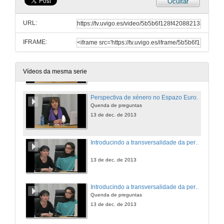
Ocultar
Clase inaugural. Quenda de preguntas
As boas alumnas ante os TFG: atrapadas entre a cultura comunicativa feminina e o androcentrismo
URL:
13 de dec. de 2013
IFRAME:
Perspectiva de xénero no Espazo Europeo de Educación Superior: Contidos docentes en Comunicación
13 de dec. de 2013
Vídeos da mesma serie
Perspectiva de xénero no Espazo Europeo de Educación Superior: Contidos docentes en Comunicación
Quenda de preguntas
13 de dec. de 2013
Introducindo a transversalidade da perspectiva de xénero nos novos formatos docentes
13 de dec. de 2013
Introducindo a transversalidade da perspectiva de xénero nos novos formatos docentes
Quenda de preguntas
13 de dec. de 2013