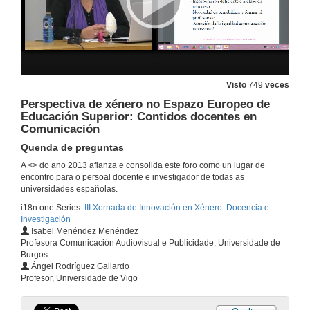
Visto
749
veces
Perspectiva de xénero no Espazo Europeo de
Educación Superior: Contidos docentes en
Comunicación
Quenda de preguntas
A <
> do ano 2013 afianza e consolida este foro como un lugar de
encontro para o persoal docente e investigador de todas as
universidades españolas.
Inauguración da xornada polo reitor da Universidade de Vigo
i18n.one.Series:
III Xornada de Innovación en Xénero. Docencia e
Investigación
13 de dec. de 2013
Isabel Menéndez Menéndez
Profesora Comunicación Audiovisual e Publicidade, Universidade de
Burgos
Clase inaugural
Ángel Rodríguez Gallardo
As boas alumnas ante os TFG: atrapadas entre a cultura comunicativa feminina e o androcentrismo
Profesor, Universidade de Vigo
13 de dec. de 2013