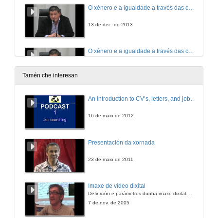
O xénero e a igualdade a través das cancións (Foro virtual de debate de vídeo on line)
13 de dec. de 2013
O xénero e a igualdade a través das cancións (Foro virtual de debate de vídeo on line)
Quenda de preguntas
13 de dec. de 2013
Tamén che interesan
O cuidado e a provisión no proxecto docente universitario
An introduction to CV’s, letters, and job searching
13 de dec. de 2013
16 de maio de 2012
O cuidado e a provisión no proxecto docente universitario
Presentación da xornada
Quenda de preguntas
13 de dec. de 2013
23 de maio de 2011
Necesidade de unha orientación académico-profesional non sexista. Un estudo con estudantes universitarios do primeiro curso do Campus de Ourense da UVigo
Imaxe de vídeo dixital
Definición e parámetros dunha imaxe dixital. Resolución e Aspecto. Profundidade da cor. Compresión. Frame por segundo. Entrelazado. Campos, cadros
13 de dec. de 2013
7 de nov. de 2005