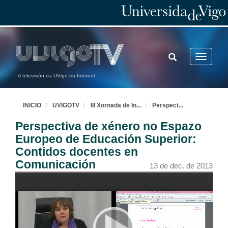
TOGGLE
Toggle
SEARCH
navigatio
A televisión da UVigo en Internet
INICIO
UVIGOTV
III Xornada de In
...
Perspect
...
Perspectiva de xénero no Espazo
Europeo de Educación Superior:
Contidos docentes en
Comunicación
13 de dec. de 2013