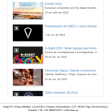
Balance de Materia
EUNIS 2023
European univesrities and the digital transformation: challenges and opportunities ahead
19 de xan. de 2011
14 de xuño de 2023
Tablas e Diagramas
Presentación do UM23, o novo monopraza de UVigo Motorsport
19 de xan. de 2011
7 de xul. de 2023
Ecuacións de Estado
G-Night 2023. Noite Galega das Persoas Investigadoras. Conciencias creativas
Centos de investigadoras e investigadores, decenas de actividades e sete cidades
26 de xan. de 2009
29 de set. de 2023
1ª Lei da Termodinámica
II Encontro Ágora. Talento e innovación na era da transformación dixital
Cátedra Telefónica - UVigo. Espazos de innovación
26 de xan. de 2009
31 de out. de 2023
Aplicacións da 1ª Lei
Vídeo resumen JAI 2022
20 de xan. de 2011
13 de xan. de 2023
UvigoTV | Praza Miralles. Local A3A | Campus Universitario | C.P. 36310 Vigo (Pontevedra) |
España | Tlf: +34 986811937 |
tv@uvigo.es