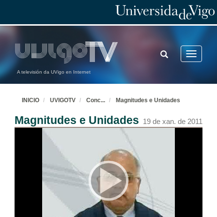
TOGGLE
Toggle
SEARCH
navigatio
A televisión da UVigo en Internet
INICIO
UVIGOTV
Conc
...
Magnitudes e Unidades
Magnitudes e Unidades
19 de xan. de 2011