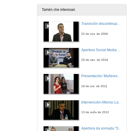
19 de xan. de 2011
Tamén che interesan
Tablas e Diagramas
Transición discontinua de partículas de microgel termosensible
19 de xan. de 2011
22 de nov. de 2006
Ecuacións de Estado
Apertura Social Media Day 2016
26 de xan. de 2009
25 de xan. de 2016
1ª Lei da Termodinámica
Presentación 'Mulleres no software libre'
26 de xan. de 2009
19 de out. de 2011
Aplicacións da 1ª Lei
Intervención Alfonso Lago Ferreiro
20 de xan. de 2011
13 de xuño de 2012
A Entropía
Apertura da xornada "Smart-Energy, Smart-City"
26 de xan. de 2009