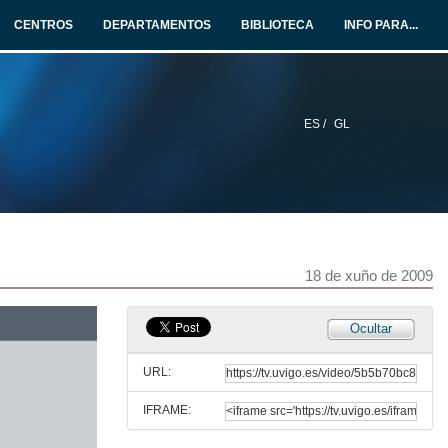
CENTROS
DEPARTAMENTOS
BIBLIOTECA
INFO PARA...
ES /
GL
18 de xuño de 2009
Presentación píldoras
Ocultar
18 de xuño de 2009
URL:
IFRAME:
Magnitudes e Unidades