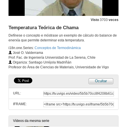
Aplicacións da 1ª Lei
Visto
3703
veces
20 de xan. de 2011
Temperatura Teórica de Chama
Defínese o concepto e móstrase un exemplo de cálculo do balance de
A Entropía
enerxía que permite determinar esta temperatura.
26 de xan. de 2009
i18n.one.Series:
Conceptos de Termodinámica
José O. Valderrama
Prof. Fac. de Ingeniería Universidad de La Serena, Chile
Segunda Lei da Termodinámica
Organiza: Santiago Urréjola Madriñán
Profesor do Área de Ciencias de Materiais, Universidade de Vigo
26 de xan. de 2009
Ocultar
Ciclo de Carnot
URL:
20 de xan. de 2011
IFRAME:
Sicrometría
Vídeos da mesma serie
20 de xan. de 2011