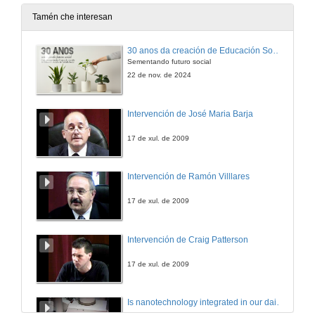
11 de nov. de 2009
Tamén che interesan
Entrevista Zoqueira
30 anos da creación de Educación Social e de Traballo Social
Sementando futuro social
11 de nov. de 2009
22 de nov. de 2024
Obradoiro Torneiro
Intervención de José Maria Barja
11 de nov. de 2009
17 de xul. de 2009
Obradoiro Poteiro
Intervención de Ramón Villlares
11 de nov. de 2009
17 de xul. de 2009
Entrevista Poteiro
Intervención de Craig Patterson
11 de nov. de 2009
17 de xul. de 2009
Obradoiro Olaría
Is nanotechnology integrated in our daily lives?