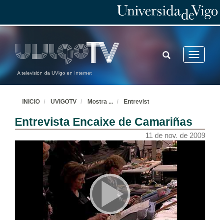
TOGGLE
Toggle
SEARCH
navigatio
A televisión da UVigo en Internet
INICIO
UVIGOTV
Mostra
...
Entrevist
Entrevista Encaixe de Camariñas
11 de nov. de 2009