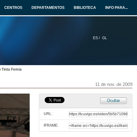
CENTROS
DEPARTAMENTOS
BIBLIOTECA
INFO PARA...
18 de ago. de 2010
Concerto Tinta Femia
Tema 10
11 de nov. de 2009
ES /
GL
Concerto Tinta Femia
Tema 11
11 de nov. de 2009
 Tinta Femia
Concerto Tinta Femia
11 de nov. de 2009
Tema 12
11 de nov. de 2009
Ocultar
Concerto Tinta Femia
Tema 13
URL:
11 de nov. de 2009
IFRAME:
Concerto Tinta Femia