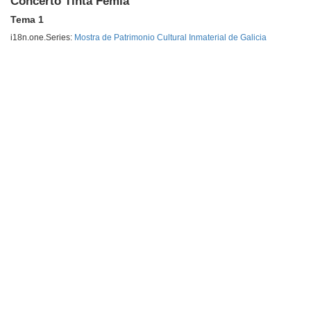
Concerto Tinta Femia
Tema 1
i18n.one.Series:
Mostra de Patrimonio Cultural Inmaterial de Galicia