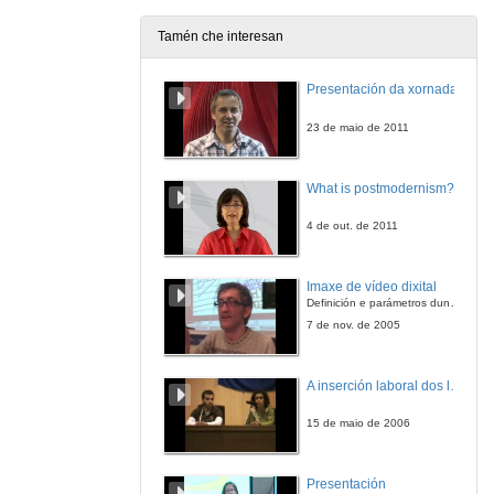
Tamén che interesan
Presentación da xornada
23 de maio de 2011
What is postmodernism?
4 de out. de 2011
Imaxe de vídeo dixital
Definición e parámetros dunha imaxe dixital. Resolución e Aspecto. Profundidade da cor. Compresión. Frame por segundo. Entrelazado. Campos, cadros
7 de nov. de 2005
A inserción laboral dos licenciados en Ciencias do Mar: a carreira investigadora
15 de maio de 2006
Presentación