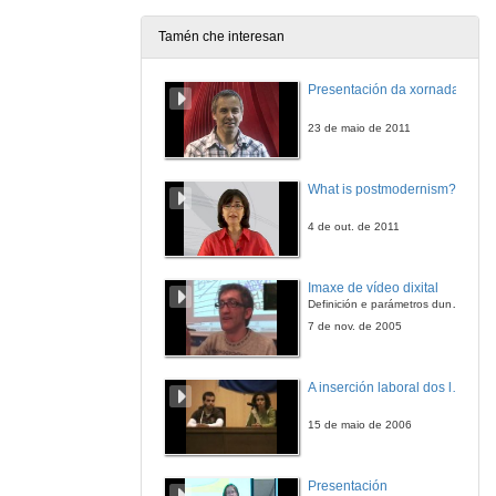
11 de nov. de 2009
Tamén che interesan
Primeira intervención
Presentación da xornada
11 de nov. de 2009
23 de maio de 2011
Segunda intervención
What is postmodernism?
11 de nov. de 2009
4 de out. de 2011
Terceira intervención
Imaxe de vídeo dixital
11 de nov. de 2009
Definición e parámetros dunha imaxe dixital. Resolución e Aspecto. Profundidade da cor. Compresión. Frame por segundo. Entrelazado. Campos, cadros
7 de nov. de 2005
Cuarta intervención
A inserción laboral dos licenciados en Ciencias do Mar: a carreira investigadora
11 de nov. de 2009
15 de maio de 2006
Quinta intervención
Presentación
11 de nov. de 2009