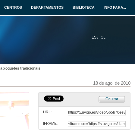
18 de ago. de 2010
CENTROS
DEPARTAMENTOS
BIBLIOTECA
INFO PARA...
Obradoiro Coroceira
18 de ago. de 2010
ES /
GL
Entrevista Coroceira
18 de ago. de 2010
ta xoguetes tradicionais
Cabana da utilidade: Naturópata
18 de ago. de 2010
18 de ago. de 2010
Cabana da comunidade: Vida tradicional galega en comunidade
Ocultar
18 de ago. de 2010
URL:
IFRAME:
Cabana da reciclaxe: Exposición de xoguetes tradicionais