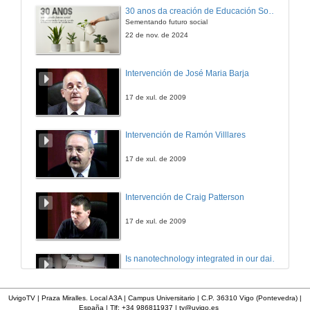
Entrevista Olaría
30 anos da creación de Educación Social e de Traballo Social
Sementando futuro social
11 de nov. de 2009
22 de nov. de 2024
Obradoiro Lutheria
Intervención de José Maria Barja
11 de nov. de 2009
17 de xul. de 2009
Obradoiro Forxa
Intervención de Ramón Villlares
11 de nov. de 2009
17 de xul. de 2009
Entrevista Forxa
Intervención de Craig Patterson
18 de ago. de 2010
17 de xul. de 2009
Obradoiro Cestaría
Is nanotechnology integrated in our daily lives?
18 de ago. de 2010
30 de set. de 2016
UvigoTV | Praza Miralles. Local A3A | Campus Universitario | C.P. 36310 Vigo (Pontevedra) |
España | Tlf: +34 986811937 |
tv@uvigo.es