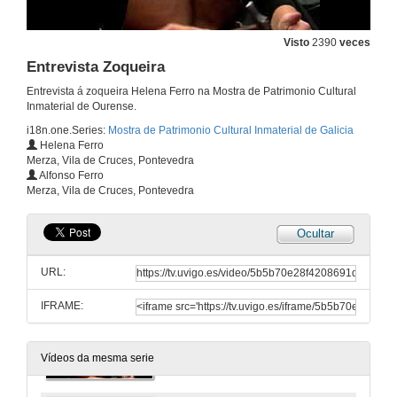
Entrevista Encaixe de Camariñas
11 de nov. de 2009
Visto
2390
veces
Entrevista Zoqueira
Obradoiro Artes de pesca
Entrevista á zoqueira Helena Ferro na Mostra de Patrimonio Cultural
Inmaterial de Ourense.
11 de nov. de 2009
i18n.one.Series:
Mostra de Patrimonio Cultural Inmaterial de Galicia
Helena Ferro
Merza, Vila de Cruces, Pontevedra
Entrevista Artes de Pesca
Alfonso Ferro
Merza, Vila de Cruces, Pontevedra
11 de nov. de 2009
Ocultar
Obradoiro de construcción de instrumentos musicais vexetais
URL:
11 de nov. de 2009
IFRAME:
Obradoiro Zoqueira
11 de nov. de 2009
Vídeos da mesma serie