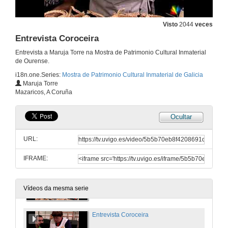
11 de nov. de 2009
Visto
2044
veces
Entrevista Forxa
Entrevista Coroceira
18 de ago. de 2010
Entrevista a Maruja Torre na Mostra de Patrimonio Cultural Inmaterial
de Ourense.
i18n.one.Series:
Mostra de Patrimonio Cultural Inmaterial de Galicia
Obradoiro Cestaría
Maruja Torre
Mazaricos, A Coruña
18 de ago. de 2010
Ocultar
Entrevista Cestaría
URL:
18 de ago. de 2010
IFRAME:
Obradoiro Coroceira
18 de ago. de 2010
Vídeos da mesma serie
Entrevista Coroceira