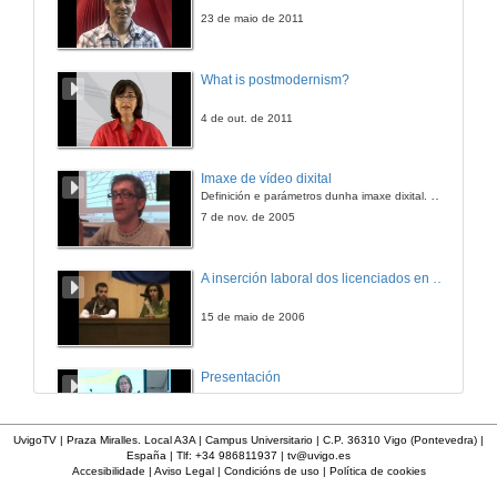
18 de ago. de 2010
23 de maio de 2011
Exposición: Razas autóctonas galegas
What is postmodernism?
18 de ago. de 2010
4 de out. de 2011
Exposición: Traxes tradicionais galegos de traballo
Imaxe de vídeo dixital
Definición e parámetros dunha imaxe dixital. Resolución e Aspecto. Profundidade da cor. Compresión. Frame por segundo. Entrelazado. Campos, cadros
18 de ago. de 2010
7 de nov. de 2005
Presentación
A inserción laboral dos licenciados en Ciencias do Mar: a carreira investigadora
11 de nov. de 2009
15 de maio de 2006
Primeira intervención
Presentación
11 de nov. de 2009
23 de abr. de 2014
UvigoTV | Praza Miralles. Local A3A | Campus Universitario | C.P. 36310 Vigo (Pontevedra) |
España | Tlf: +34 986811937 |
tv@uvigo.es
Segunda intervención
Accesibilidade
|
Aviso Legal
|
Condicións de uso
|
Política de cookies
Curso de orientación laboral: Empléate. Módulo Conciénciate
Situación do mercado laboral. Da Universidade ao mundo laboral. Oportunidades de traballo e emprego.