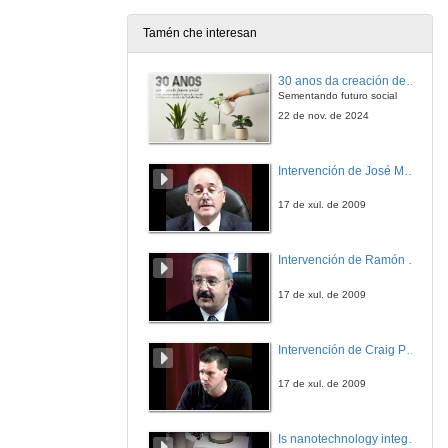
Tamén che interesan
Entrevista xoguetes tradicionais
30 anos da creación de Educación Social e de Traballo Social
18 de ago. de 2010
Sementando futuro social
22 de nov. de 2024
Cabana do contacto: Exposición de rodas de afiar e outras ferramentas
Intervención de José Maria Barja
18 de ago. de 2010
17 de xul. de 2009
Exposición: Razas autóctonas galegas
Intervención de Ramón Villlares
18 de ago. de 2010
17 de xul. de 2009
Exposición: Traxes tradicionais galegos de traballo
Intervención de Craig Patterson
18 de ago. de 2010
17 de xul. de 2009
Presentación
Is nanotechnology integrated in our daily lives?
11 de nov. de 2009