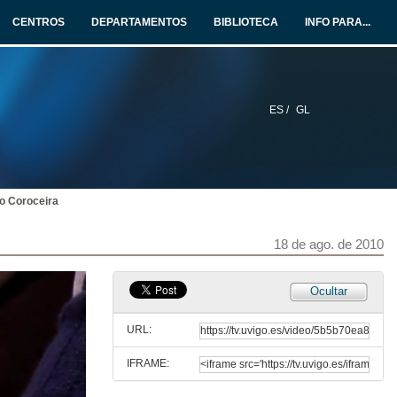
11 de nov. de 2009
CENTROS
DEPARTAMENTOS
BIBLIOTECA
INFO PARA...
Obradoiro Lutheria
11 de nov. de 2009
ES /
GL
Obradoiro Forxa
11 de nov. de 2009
o Coroceira
Entrevista Forxa
18 de ago. de 2010
18 de ago. de 2010
Obradoiro Cestaría
Ocultar
18 de ago. de 2010
URL:
IFRAME:
Entrevista Cestaría