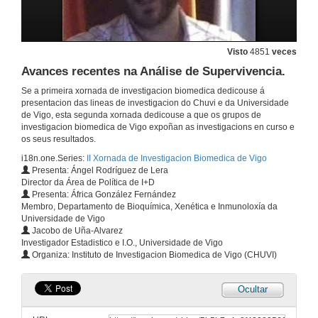
10 de xuño de 2009
BioSearch: búsqueda de patrons proteicos asociados a distintos tipos de cancro.
Visto
4851
veces
Avances recentes na Análise de Supervivencia.
10 de xuño de 2009
Se a primeira xornada de investigacion biomedica dedicouse á
presentacion das lineas de investigacion do Chuvi e da Universidade
Valoración do Índice de saturación de transferrina (ist) como marcador de detección precoz de hemocromatosis. Prevalencia e xenotipo na población do sur de Galicia.
de Vigo, esta segunda xornada dedicouse a que os grupos de
investigacion biomedica de Vigo expoñan as investigacions en curso e
10 de xuño de 2009
os seus resultados.
i18n.one.Series:
II Xornada de Investigacion Biomedica de Vigo
Presenta: Ángel Rodríguez de Lera
Deseño, Síntese e Caracterización de Novos Compostos con Actividade Biolóxica.
Director da Área de Política de I+D
Presenta: África González Fernández
10 de xuño de 2009
Membro, Departamento de Bioquímica, Xenética e Inmunoloxía da
Universidade de Vigo
Jacobo de Uña-Alvarez
Detección e caracterización de nanopartículas de ouro pexiladas como contraste ecográfico.
Investigador Estadistico e I.O., Universidade de Vigo
Organiza: Instituto de Investigacion Biomedica de Vigo (CHUVI)
10 de xuño de 2009
Ocultar
Ablación láser UV de misturas de quitosano e PBS para enxeñería de tecidos e medicina rexenerativa.