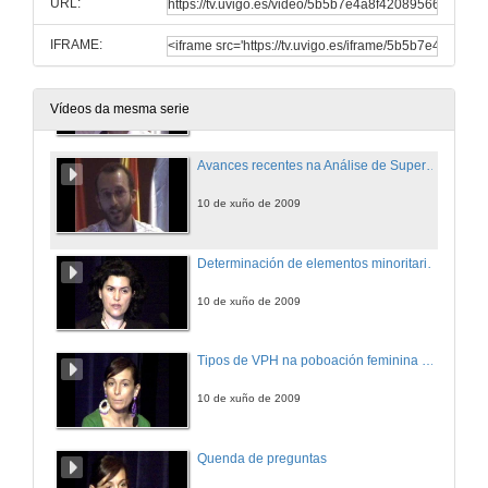
URL:
10 de xuño de 2009
IFRAME:
Arotenoides de Pirazinas como Agonistas Inversos Selectivos de RAR-αβ
10 de xuño de 2009
Vídeos da mesma serie
Avances recentes na Análise de Supervivencia.
10 de xuño de 2009
Determinación de elementos minoritarios e traza en biopsias cancerixenas e non cancerixenas de mama mediante ICP-MS e ICP-OES utilizando dixestiion múltiple de baixo volumen
10 de xuño de 2009
Tipos de VPH na poboación feminina galega
10 de xuño de 2009
Quenda de preguntas