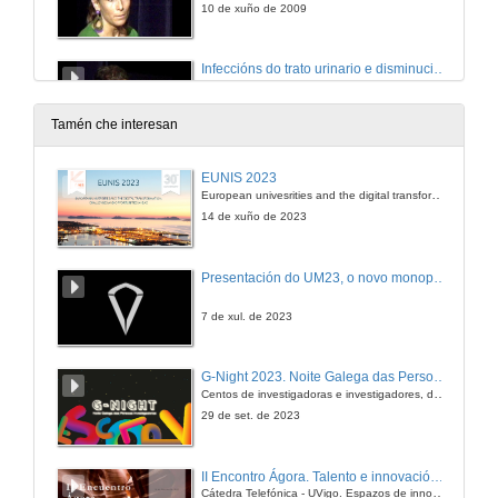
10 de xuño de 2009
Infeccións do trato urinario e disminución do risco de cáncer de vexiga
10 de xuño de 2009
Tamén che interesan
Quenda de preguntas
EUNIS 2023
European univesrities and the digital transformation: challenges and opportunities ahead
10 de xuño de 2009
14 de xuño de 2023
Carcinoma de vexiga:
Presentación do UM23, o novo monopraza de UVigo Motorsport
o problema da reproducibilidade da clasificación da oms 2004
10 de xuño de 2009
7 de xul. de 2023
Análisis bioinformático e proteómico aplicado a enfermidade matastática do cáncer de próstata
G-Night 2023. Noite Galega das Persoas Investigadoras. Conciencias creativas
Centos de investigadoras e investigadores, decenas de actividades e sete cidades
10 de xuño de 2009
29 de set. de 2023
Impacto clinico da resistencia á antiagregación no contexto de angioplastia coronaria con implante de stent e a sua correlación con polimorfismos de receptores, en estudio xenético
II Encontro Ágora. Talento e innovación na era da transformación dixital
Cátedra Telefónica - UVigo. Espazos de innovación