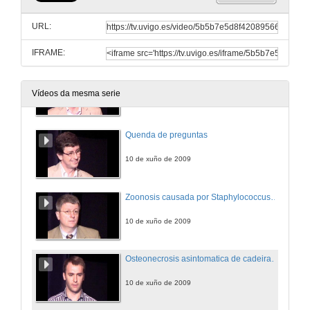
Estudo do excesivo colapso dinámico da via aérea en pacientes con EPOC:
resultados preliminais
URL:
10 de xuño de 2009
IFRAME:
Validez das probas de liberación de interferon-gamma no estudio de persoas que estiverón en contacto con pacientes con tuberculosis pulmonar activa
Vídeos da mesma serie
10 de xuño de 2009
Quenda de preguntas
10 de xuño de 2009
Zoonosis causada por Staphylococcus aureus resistente a meticilina (SARM) ST398
10 de xuño de 2009
Osteonecrosis asintomatica de cadeira en pacientes infectados polo virus de inmunodeficiencia human
10 de xuño de 2009