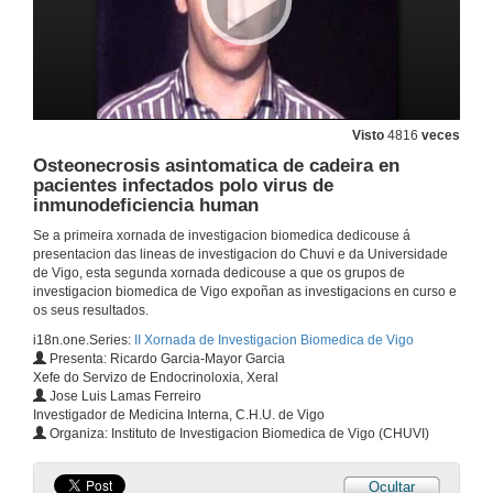
Quenda de preguntas
10 de xuño de 2009
Intervención de Carmen Navarro
Visto
4816
veces
10 de xuño de 2009
Osteonecrosis asintomatica de cadeira en
pacientes infectados polo virus de
inmunodeficiencia human
Intervención de Francisco Soriano
Se a primeira xornada de investigacion biomedica dedicouse á
presentacion das lineas de investigacion do Chuvi e da Universidade
10 de xuño de 2009
de Vigo, esta segunda xornada dedicouse a que os grupos de
investigacion biomedica de Vigo expoñan as investigacions en curso e
os seus resultados.
Intervención de Elsa Vázquez
i18n.one.Series:
II Xornada de Investigacion Biomedica de Vigo
10 de xuño de 2009
Presenta: Ricardo Garcia-Mayor Garcia
Xefe do Servizo de Endocrinoloxia, Xeral
Jose Luis Lamas Ferreiro
Intervención de Nieves Domínguez
Investigador de Medicina Interna, C.H.U. de Vigo
Organiza: Instituto de Investigacion Biomedica de Vigo (CHUVI)
10 de xuño de 2009
Ocultar