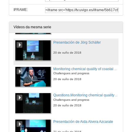
IFRAME:
Quenda de preguntas. Dinámica de partículas na marxe continental de Africa do Nororeste: Influencia do polvo atmosférico e efecto do transporte lateral
20 de xuño de 2018
Vídeos da mesma serie
Presentación de Jörg Schäfer
20 de xuño de 2018
Monitoring chemical quality of coastal waters
Challengues and progress
20 de xuño de 2018
Questions.Monitoring chemical quality of coastal waters
Challengues and progress
20 de xuño de 2018
Presentación de Aida Alvera Azcarate
21 de xuño de 2018