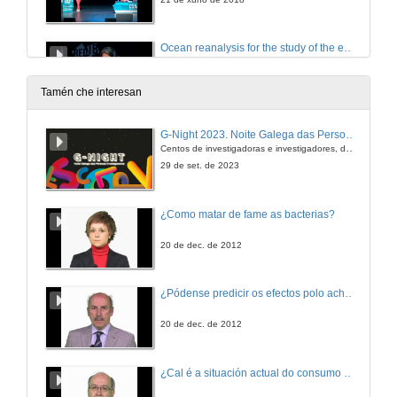
Ocean reanalysis for the study of the evolution of the state of the ocean over the last decades
21 de xuño de 2018
Tamén che interesan
Presentación de Marina Montresor
G-Night 2023. Noite Galega das Persoas Investigadoras. Conciencias creativas
Centos de investigadoras e investigadores, decenas de actividades e sete cidades
21 de xuño de 2018
29 de set. de 2023
The secret life of diatoms: fascinating questions from unicellular microalgae
¿Como matar de fame as bacterias?
21 de xuño de 2018
20 de dec. de 2012
Questions.The secret life of diatoms: fascinating questions from unicellular microalgae
¿Pódense predicir os efectos polo achegamento á Terra dos asteroides?
21 de xuño de 2018
20 de dec. de 2012
Apertura do Workshop Patrimonio Illas Cíes
¿Cal é a situación actual do consumo cinematográfico?
Vídeo promocional da candidatura de Illas Cies a Patrimonio
21 de xuño de 2018