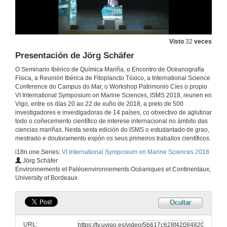
20 de xuño de 2018
Intervención de Carmela Silva Rego Presidenta da Diputación de Pontevedra
Visto
32
veces
20 de xuño de 2018
Presentación de Jörg Schäfer
O Seminario Ibérico de Química Mariña, o Encontro de Oceanografía
Intervención de Abel Caballero, alcalde do Concello de Vigo
Física, a Reunión Ibérica de Fitoplancto Tóxico, a International Science
Conference do Campus do Mar, o Workshop Patrimonio Cíes o propio
20 de xuño de 2018
VI International Symposium on Marine Sciences, ISMS 2018, reunen en
Vigo, entre os días 20 ao 22 de xuño de 2018, a preto de 500
investigadores e investigadoras de 14 países, co obxectivo de aglutinar
Intervención de Manuel Reigosa, reitor da Universidade de Vigo
todo o coñecemento científico de interese internacional no ámbito das
ciencias mariñas. Nesta sexta edición do ISMS o estudantado de grao,
20 de xuño de 2018
mestrado e doutoramento expón os seus primeiros traballos científicos.
i18n.one.Series:
VI International Symposium on Marine Sciences 2018
Jörg Schäfer
Presentación de Oscar Romero
Environnements et Paléoenvironnements Océaniques et Continentaux,
University of Bordeaux
20 de xuño de 2018
Ocultar
Dinámica de partículas na marxe continental de Africa do Nororeste: Influencia do polvo atmosférico e efecto do transporte lateral
URL:
20 de xuño de 2018