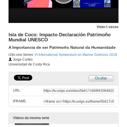
Presentación de Marina Montresor
21 de xuño de 2018
Visto
6
veces
The secret life of diatoms: fascinating questions from unicellular microalgae
Isla de Coco: Impacto Declaración Patrimoño
Mundial UNESCO
21 de xuño de 2018
A Importancia de ser Patrimoño Natural da Humanidade
i18n.one.Series:
VI International Symposium on Marine Sciences 2018
Questions.The secret life of diatoms: fascinating questions from unicellular microalgae
Jorge Cortés
Universidad de Costa Rica
21 de xuño de 2018
Ocultar
Apertura do Workshop Patrimonio Illas Cíes
Vídeo promocional da candidatura de Illas Cies a Patrimonio
URL:
21 de xuño de 2018
IFRAME:
Presentación de Jorge Cortés, Universidad de Costa Rica
21 de xuño de 2018
Vídeos da mesma serie