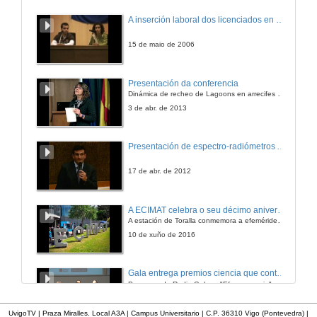
Questions. Identification and characterization of essential habitats for three cephalopod species in the galician atlantic islands national park
A inserción laboral dos licenciados en Ciencias do Mar: a carreira investigadora
21 de xuño de 2018
15 de maio de 2006
Genetics and morphometry to distinguish squid paralarvae in nw spain
Presentación da conferencia
Autores: L.Olmos-Pérez, Á. Roura, Graham J. Pierce, and Á. F. González
Dinámica de recheo de Lagoons en arrecifes de coral
21 de xuño de 2018
3 de abr. de 2013
A temporal-spatial study on synghathid fishes from cíes archipelago (atlantic islands national park, nw spain
Presentación de espectro-radiómetros ASD
Autores: M. Planas, A. Chamorro, M.E. García Blanco, J. Hernández-Urcera y R. Chamorro
21 de xuño de 2018
17 de abr. de 2012
Sediment environments on cies islands: a walk along their geological history
A ECIMAT celebra o seu décimo aniversario
Autores: I. Alejo, S. Costas, R. GonzálezVillanueva, M. Pérez-Arlucea, C. Pérez-Estévez, M.A. Nombela, A. Mena, M.J. Álvarez, P. Diz and G. Francés
A estación de Toralla conmemora a efeméride asinando un convenio coa Universidad del País Vasco
21 de xuño de 2018
10 de xuño de 2016
A new method for assessing the underwater seascape for marine tourism management in marine protected areas
Gala entrega premios ciencia que conta 2014. Fundación Barrié
Autores: C. PiñeiroCorbeira, R. de la Cruz Modino, M. Olmedo, and R. Barreiro
Programa de Radio Galega "Efervescencia"
21 de xuño de 2018
13 de dec. de 2014
UvigoTV | Praza Miralles. Local A3A | Campus Universitario | C.P. 36310 Vigo (Pontevedra) |