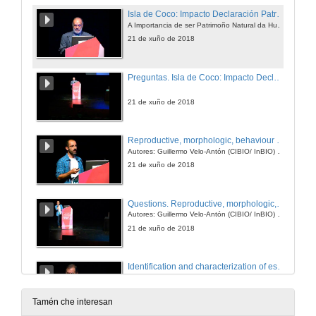
Isla de Coco: Impacto Declaración Patrimoño Mundial UNESCO
A Importancia de ser Patrimoño Natural da Humanidade
21 de xuño de 2018
Preguntas. Isla de Coco: Impacto Declaración Patrimoño Mundial UNESCO
21 de xuño de 2018
Reproductive, morphologic, behaviour and genetic changes of fire salamanders in Cíes
Autores: Guillermo Velo-Antón (CIBIO/ InBIO) e A. Cordero Rivera (Universidade de Vigo)
21 de xuño de 2018
Questions. Reproductive, morphologic, behaviour and genetic changes of fire salamanders in Cíes
Autores: Guillermo Velo-Antón (CIBIO/ InBIO) e A. Cordero Rivera (Universidade de Vigo)
21 de xuño de 2018
Identification and characterization of essential habitats for three cephalopod species in the galician atlantic islands national park
Autores: A. Guerra, J. HernándezUrcera, M. E. Garci y A. F. González
21 de xuño de 2018
Tamén che interesan