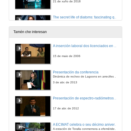
21 de xuño de 2018
The secret life of diatoms: fascinating questions from unicellular microalgae
21 de xuño de 2018
Tamén che interesan
Questions.The secret life of diatoms: fascinating questions from unicellular microalgae
A inserción laboral dos licenciados en Ciencias do Mar: a carreira investigadora
21 de xuño de 2018
15 de maio de 2006
Apertura do Workshop Patrimonio Illas Cíes
Presentación da conferencia
Vídeo promocional da candidatura de Illas Cies a Patrimonio
Dinámica de recheo de Lagoons en arrecifes de coral
21 de xuño de 2018
3 de abr. de 2013
Presentación de Jorge Cortés, Universidad de Costa Rica
Presentación de espectro-radiómetros ASD
21 de xuño de 2018
17 de abr. de 2012
Isla de Coco: Impacto Declaración Patrimoño Mundial UNESCO
A ECIMAT celebra o seu décimo aniversario
A Importancia de ser Patrimoño Natural da Humanidade
A estación de Toralla conmemora a efeméride asinando un convenio coa Universidad del País Vasco