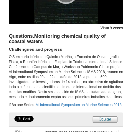
20 de xuño de 2018
Intervención de Manuel Reigosa, reitor da Universidade de Vigo
Visto
9
veces
20 de xuño de 2018
Questions.Monitoring chemical quality of
coastal waters
Presentación de Oscar Romero
Challengues and progress
20 de xuño de 2018
O Seminario Ibérico de Química Mariña, o Encontro de Oceanografía
Física, a Reunión Ibérica de Fitoplancto Tóxico, a International Science
Conference do Campus do Mar, o Workshop Patrimonio Cíes o propio
Dinámica de partículas na marxe continental de Africa do Nororeste: Influencia do polvo atmosférico e efecto do transporte lateral
VI International Symposium on Marine Sciences, ISMS 2018, reunen en
Vigo, entre os días 20 ao 22 de xuño de 2018, a preto de 500
20 de xuño de 2018
investigadores e investigadoras de 14 países, co obxectivo de aglutinar
todo o coñecemento científico de interese internacional no ámbito das
ciencias mariñas. Nesta sexta edición do ISMS o estudantado de grao,
Quenda de preguntas. Dinámica de partículas na marxe continental de Africa do Nororeste: Influencia do polvo atmosférico e efecto do transporte lateral
mestrado e doutoramento expón os seus primeiros traballos científicos.
i18n.one.Series:
VI International Symposium on Marine Sciences 2018
20 de xuño de 2018
Ocultar
Presentación de Jörg Schäfer