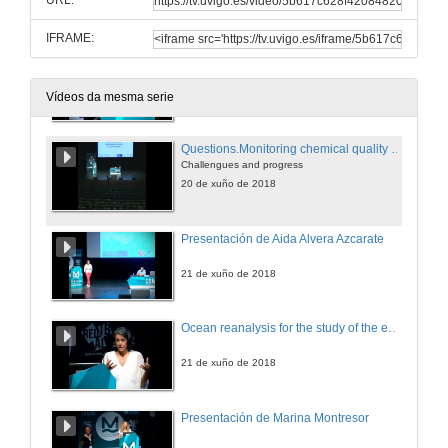
URL:
20 de xuño de 2018
IFRAME:
Monitoring chemical quality of coastal waters
Challengues and progress
20 de xuño de 2018
Vídeos da mesma serie
Questions.Monitoring chemical quality of coastal waters
Challengues and progress
20 de xuño de 2018
Presentación de Aida Alvera Azcarate
21 de xuño de 2018
Ocean reanalysis for the study of the evolution of the state of the ocean over the last decades
21 de xuño de 2018
Presentación de Marina Montresor