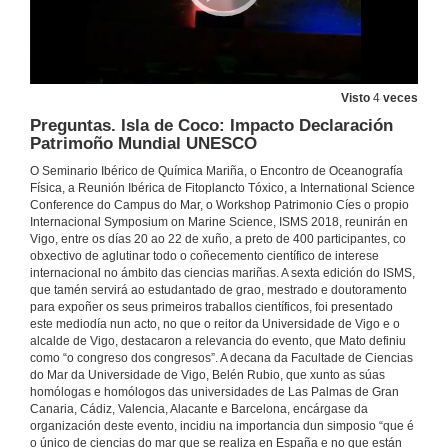
Challengues and progress
20 de xuño de 2018
Questions.Monitoring chemical quality of coastal waters
Challengues and progress
Visto
4
veces
20 de xuño de 2018
Preguntas. Isla de Coco: Impacto Declaración
Patrimoño Mundial UNESCO
Presentación de Aida Alvera Azcarate
O Seminario Ibérico de Química Mariña, o Encontro de Oceanografía
Física, a Reunión Ibérica de Fitoplancto Tóxico, a International Science
21 de xuño de 2018
Conference do Campus do Mar, o Workshop Patrimonio Cíes o propio
Internacional Symposium on Marine Science, ISMS 2018, reunirán en
Vigo, entre os días 20 ao 22 de xuño, a preto de 400 participantes, co
Ocean reanalysis for the study of the evolution of the state of the ocean over the last decades
obxectivo de aglutinar todo o coñecemento científico de interese
internacional no ámbito das ciencias mariñas. A sexta edición do ISMS,
21 de xuño de 2018
que tamén servirá ao estudantado de grao, mestrado e doutoramento
para expoñer os seus primeiros traballos científicos, foi presentado
este mediodía nun acto, no que o reitor da Universidade de Vigo e o
alcalde de Vigo, destacaron a relevancia do evento, que Mato definiu
Presentación de Marina Montresor
como “o congreso dos congresos”. A decana da Facultade de Ciencias
do Mar da Universidade de Vigo, Belén Rubio, que xunto as súas
21 de xuño de 2018
homólogas e homólogos das universidades de Las Palmas de Gran
Canaria, Cádiz, Valencia, Alacante e Barcelona, encárgase da
organización deste evento, incidiu na importancia dun simposio “que é
The secret life of diatoms: fascinating questions from unicellular microalgae
o único de ciencias do mar que se realiza en España e no que están