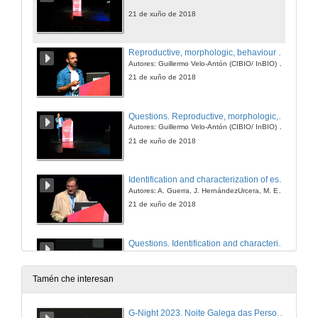
21 de xuño de 2018
Reproductive, morphologic, behaviour and genetic changes of fire salamanders in Cíes
Autores: Guillermo Velo-Antón (CIBIO/ InBIO) e A. Cordero Rivera (Universidade de Vigo)
21 de xuño de 2018
Questions. Reproductive, morphologic, behaviour and genetic changes of fire salamanders in Cíes
Autores: Guillermo Velo-Antón (CIBIO/ InBIO) e A. Cordero Rivera (Universidade de Vigo)
21 de xuño de 2018
Identification and characterization of essential habitats for three cephalopod species in the galician atlantic islands national park
Autores: A. Guerra, J. HernándezUrcera, M. E. Garci y A. F. González
21 de xuño de 2018
Questions. Identification and characterization of essential habitats for three cephalopod species in the galician atlantic islands national park
21 de xuño de 2018
Tamén che interesan
Genetics and morphometry to distinguish squid paralarvae in nw spain
G-Night 2023. Noite Galega das Persoas Investigadoras. Conciencias creativas
Autores: L.Olmos-Pérez, Á. Roura, Graham J. Pierce, and Á. F. González