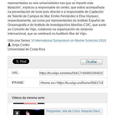
representadas as seis universidades nas que se imparte esta
21 de xuño de 2018
titulación”, explicou a responsable do centro, que estivo acompañada
na presentación de hoxe polo director e a responsable de Captación
de Talento de Campus do Mar, Emilio Fernández e Elsa Vázquez,
Questions.The secret life of diatoms: fascinating questions from unicellular microalgae
respectivamente, así como por representantes do Instituto Español de
Oceanografía e do Instituto de Investigacións Mariñas-CSIC, que xunto
21 de xuño de 2018
ao Concello de Vigo, colaboran na organización do simposio
internacional, que se celebrará no Auditorio Mar de Vigo.
i18n.one.Series:
VI International Symposium on Marine Sciences 2018
Apertura do Workshop Patrimonio Illas Cíes
Jorge Cortés
Vídeo promocional da candidatura de Illas Cies a Patrimonio
Universidad de Costa Rica
21 de xuño de 2018
Ocultar
Presentación de Jorge Cortés, Universidad de Costa Rica
URL:
21 de xuño de 2018
IFRAME:
Isla de Coco: Impacto Declaración Patrimoño Mundial UNESCO
A Importancia de ser Patrimoño Natural da Humanidade
21 de xuño de 2018
Vídeos da mesma serie
Preguntas. Isla de Coco: Impacto Declaración Patrimoño Mundial UNESCO