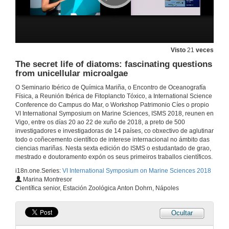
20 de xuño de 2018
Presentación de Jörg Schäfer
Visto
21
veces
20 de xuño de 2018
The secret life of diatoms: fascinating questions
from unicellular microalgae
Monitoring chemical quality of coastal waters
O Seminario Ibérico de Química Mariña, o Encontro de Oceanografía
Challengues and progress
Física, a Reunión Ibérica de Fitoplancto Tóxico, a International Science
20 de xuño de 2018
Conference do Campus do Mar, o Workshop Patrimonio Cíes o propio
VI International Symposium on Marine Sciences, ISMS 2018, reunen en
Vigo, entre os días 20 ao 22 de xuño de 2018, a preto de 500
Questions.Monitoring chemical quality of coastal waters
investigadores e investigadoras de 14 países, co obxectivo de aglutinar
Challengues and progress
todo o coñecemento científico de interese internacional no ámbito das
20 de xuño de 2018
ciencias mariñas. Nesta sexta edición do ISMS o estudantado de grao,
mestrado e doutoramento expón os seus primeiros traballos científicos.
i18n.one.Series:
VI International Symposium on Marine Sciences 2018
Presentación de Aida Alvera Azcarate
Marina Montresor
Científica senior, Estación Zoológica Anton Dohrn, Nápoles
21 de xuño de 2018
Ocultar
Ocean reanalysis for the study of the evolution of the state of the ocean over the last decades