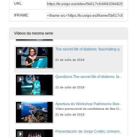
URL:
21 de xuño de 2018
IFRAME:
Presentación de Marina Montresor
21 de xuño de 2018
Vídeos da mesma serie
The secret life of diatoms: fascinating questions from unicellular microalgae
21 de xuño de 2018
Questions.The secret life of diatoms: fascinating questions from unicellular microalgae
21 de xuño de 2018
Apertura do Workshop Patrimonio Illas Cíes
Vídeo promocional da candidatura de Illas Cies a Patrimonio
21 de xuño de 2018
Presentación de Jorge Cortés, Universidad de Costa Rica