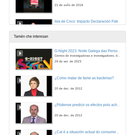
21 de xuño de 2018
Isla de Coco: Impacto Declaración Patrimoño Mundial UNESCO
A Importancia de ser Patrimoño Natural da Humanidade
21 de xuño de 2018
Tamén che interesan
Preguntas. Isla de Coco: Impacto Declaración Patrimoño Mundial UNESCO
G-Night 2023. Noite Galega das Persoas Investigadoras. Conciencias creativas
Centos de investigadoras e investigadores, decenas de actividades e sete cidades
21 de xuño de 2018
29 de set. de 2023
Reproductive, morphologic, behaviour and genetic changes of fire salamanders in Cíes
¿Como matar de fame as bacterias?
Autores: Guillermo Velo-Antón (CIBIO/ InBIO) e A. Cordero Rivera (Universidade de Vigo)
21 de xuño de 2018
20 de dec. de 2012
Questions. Reproductive, morphologic, behaviour and genetic changes of fire salamanders in Cíes
¿Pódense predicir os efectos polo achegamento á Terra dos asteroides?
Autores: Guillermo Velo-Antón (CIBIO/ InBIO) e A. Cordero Rivera (Universidade de Vigo)
21 de xuño de 2018
20 de dec. de 2012
Identification and characterization of essential habitats for three cephalopod species in the galician atlantic islands national park
¿Cal é a situación actual do consumo cinematográfico?
Autores: A. Guerra, J. HernándezUrcera, M. E. Garci y A. F. González