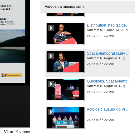
Autores: E.García-Mayoral, S. MohamedSantamaría, Á. Roura, L. GarcíaAlves, M. Gilcoto and Á. F. González
Vídeos da mesma serie
21 de xuño de 2018
Distribution, habitat, genetics and stable isotope signatures in syngnathid fishes from cíes archipelago
Autores: M. Planas, M. C. Piñeiro, A. Chamorro, I. Bárbara, C. Bouza, R. Barreiro, V. Ochoa, M. Vera, B.G. Pardo, I. Alejo, M.A. Nombela, M.E. García
21 de xuño de 2018
Spatial-temporal study on stable isotope signatures in epifauna and syngnathid fishes from cíes archipelago
Autores: R. Nogueira, L. Iglesias, C. Piñeiro-Corbeira, A. Paltrinieri and M. Planas
21 de xuño de 2018
Questions. Spatial-temporal study on stable isotope signatures in epifauna and syngnathid fishes from cíes archipelago
Autores: R. Nogueira, L. Iglesias, C. Piñeiro-Corbeira, A. Paltrinieri and M. Planas
21 de xuño de 2018
Acto de clausura do VI Simposio Internacional de Ciencias do Mar
21 de xuño de 2018
Visto
19
veces