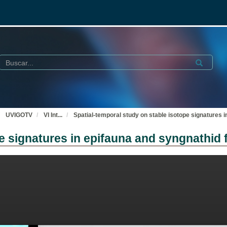
Buscar
Submit
UVIGOTV
VI Int
...
Spatial-temporal study on stable isotope signatures 
e signatures in epifauna and syngnathid 