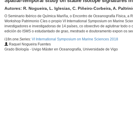
Spatial-temporal study on stable isotope signatures i
Autores: R. Nogueira, L. Iglesias, C. Piñeiro-Corbeira, A. Paltrin
O Seminario Ibérico de Química Mariña, o Encontro de Oceanografía Física, a R
Workshop Patrimonio Cíes o propio VI International Symposium on Marine Scien
investigadores e investigadoras de 14 países, co obxectivo de aglutinar todo o 
edición do ISMS o estudantado de grao, mestrado e doutoramento expon os seus 
i18n.one.Series:
VI International Symposium on Marine Sciences 2018
Raquel Nogueira Fuentes
Grado Biología - Uvigo Máster en Oceanografía, Universidade de Vigo