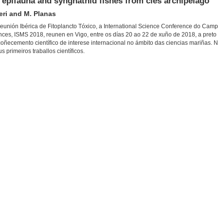
n epifauna and syngnathid fishes from cíes archipelago
ieri and M. Planas
eunión Ibérica de Fitoplancto Tóxico, a International Science Conference do Camp
ces, ISMS 2018, reunen en Vigo, entre os días 20 ao 22 de xuño de 2018, a preto
coñecemento científico de interese internacional no ámbito das ciencias mariñas. 
primeiros traballos científicos.