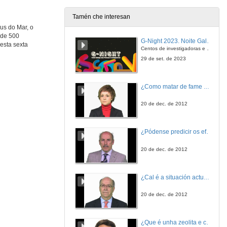
Tamén che interesan
us do Mar, o
 de 500
G-Night 2023. Noite Galega das Persoas Investigadoras. Conciencias creativas
Nesta sexta
Centos de investigadoras e investigadores, decenas de actividades e sete cidades
29 de set. de 2023
¿Como matar de fame as bacterias?
20 de dec. de 2012
¿Pódense predicir os efectos polo achegamento á Terra dos asteroides?
20 de dec. de 2012
¿Cal é a situación actual do consumo cinematográfico?
20 de dec. de 2012
¿Que é unha zeolita e cales son as súas aplicacións?