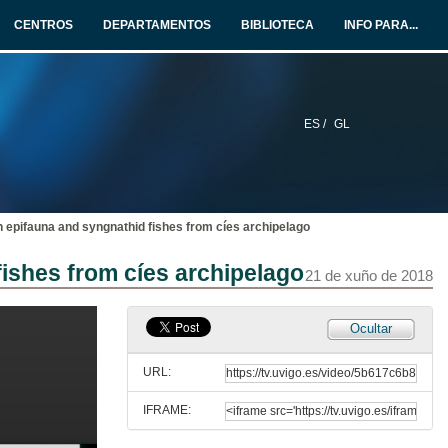
Autores: I. Alejo, S. Costas, R. GonzálezVillanueva, M. Pérez-Arlucea, C. Pérez-Estévez, M.A. Nombela, A. Mena, M.J. Álvarez, P. Diz and G. Francés
CENTROS
DEPARTAMENTOS
BIBLIOTECA
INFO PARA...
21 de xuño de 2018
A new method for assessing the underwater seascape for marine tourism management in marine protected areas
Autores: C. PiñeiroCorbeira, R. de la Cruz Modino, M. Olmedo, and R. Barreiro
21 de xuño de 2018
ES /
GL
Coastsnap: digital community beach monitoring
Autoría: Harley MD., R. GonzálezVillanueva, M.A Kinsela and I Alejo
21 de xuño de 2018
in epifauna and syngnathid fishes from cíes archipelago
Questions. Coastsnap: digital community beach monitoring
fishes from cíes archipelago
21 de xuño de 2018
21 de xuño de 2018
Ocultar
Distribution of cephalopod paralarvae around cíes islands
Autores: E.García-Mayoral, S. MohamedSantamaría, Á. Roura, L. GarcíaAlves, M. Gilcoto and Á. F. González
URL:
21 de xuño de 2018
IFRAME:
Questions. Distribution of cephalopod paralarvae around cíes islands