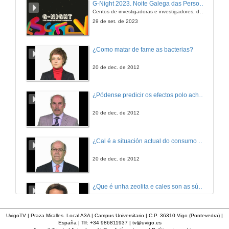
G-Night 2023. Noite Galega das Persoas Investigadoras. Conciencias creativas
Autores: R. Nogueira, L. Iglesias, C. Piñeiro-Corbeira, A. Paltrinieri and M. Planas
Centos de investigadoras e investigadores, decenas de actividades e sete cidades
21 de xuño de 2018
29 de set. de 2023
Acto de clausura do VI Simposio Internacional de Ciencias do Mar
¿Como matar de fame as bacterias?
21 de xuño de 2018
20 de dec. de 2012
¿Pódense predicir os efectos polo achegamento á Terra dos asteroides?
20 de dec. de 2012
¿Cal é a situación actual do consumo cinematográfico?
20 de dec. de 2012
¿Que é unha zeolita e cales son as súas aplicacións?
20 de dec. de 2012
UvigoTV | Praza Miralles. Local A3A | Campus Universitario | C.P. 36310 Vigo (Pontevedra) |
España | Tlf: +34 986811937 |
tv@uvigo.es