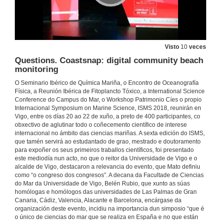
21 de xuño de 2018
Reproductive, morphologic, behaviour and genetic changes of fire salamanders in Cíes
Visto
10
veces
Autores: Guillermo Velo-Antón (CIBIO/ InBIO) e A. Cordero Rivera (Universidade de Vigo)
Questions. Coastsnap: digital community beach
21 de xuño de 2018
monitoring
O Seminario Ibérico de Química Mariña, o Encontro de Oceanografía
Questions. Reproductive, morphologic, behaviour and genetic changes of fire salamanders in Cíes
Física, a Reunión Ibérica de Fitoplancto Tóxico, a International Science
Autores: Guillermo Velo-Antón (CIBIO/ InBIO) e A. Cordero Rivera (Universidade de Vigo)
Conference do Campus do Mar, o Workshop Patrimonio Cíes o propio
21 de xuño de 2018
Internacional Symposium on Marine Science, ISMS 2018, reunirán en
Vigo, entre os días 20 ao 22 de xuño, a preto de 400 participantes, co
obxectivo de aglutinar todo o coñecemento científico de interese
Identification and characterization of essential habitats for three cephalopod species in the galician atlantic islands national park
internacional no ámbito das ciencias mariñas. A sexta edición do ISMS,
Autores: A. Guerra, J. HernándezUrcera, M. E. Garci y A. F. González
que tamén servirá ao estudantado de grao, mestrado e doutoramento
21 de xuño de 2018
para expoñer os seus primeiros traballos científicos, foi presentado
este mediodía nun acto, no que o reitor da Universidade de Vigo e o
alcalde de Vigo, destacaron a relevancia do evento, que Mato definiu
como “o congreso dos congresos”. A decana da Facultade de Ciencias
Questions. Identification and characterization of essential habitats for three cephalopod species in the galician atlantic islands national park
do Mar da Universidade de Vigo, Belén Rubio, que xunto as súas
homólogas e homólogos das universidades de Las Palmas de Gran
21 de xuño de 2018
Canaria, Cádiz, Valencia, Alacante e Barcelona, encárgase da
organización deste evento, incidiu na importancia dun simposio “que é
o único de ciencias do mar que se realiza en España e no que están
Genetics and morphometry to distinguish squid paralarvae in nw spain