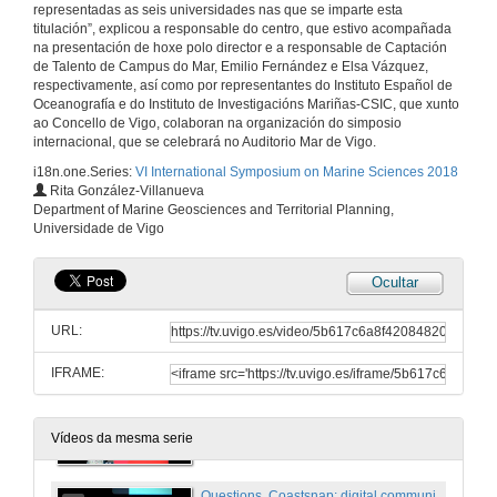
representadas as seis universidades nas que se imparte esta
Autores: L.Olmos-Pérez, Á. Roura, Graham J. Pierce, and Á. F. González
titulación”, explicou a responsable do centro, que estivo acompañada
21 de xuño de 2018
na presentación de hoxe polo director e a responsable de Captación
de Talento de Campus do Mar, Emilio Fernández e Elsa Vázquez,
respectivamente, así como por representantes do Instituto Español de
A temporal-spatial study on synghathid fishes from cíes archipelago (atlantic islands national park, nw spain
Oceanografía e do Instituto de Investigacións Mariñas-CSIC, que xunto
Autores: M. Planas, A. Chamorro, M.E. García Blanco, J. Hernández-Urcera y R. Chamorro
ao Concello de Vigo, colaboran na organización do simposio
21 de xuño de 2018
internacional, que se celebrará no Auditorio Mar de Vigo.
i18n.one.Series:
VI International Symposium on Marine Sciences 2018
Rita González-Villanueva
Sediment environments on cies islands: a walk along their geological history
Department of Marine Geosciences and Territorial Planning,
Autores: I. Alejo, S. Costas, R. GonzálezVillanueva, M. Pérez-Arlucea, C. Pérez-Estévez, M.A. Nombela, A. Mena, M.J. Álvarez, P. Diz and G. Francés
Universidade de Vigo
21 de xuño de 2018
Ocultar
A new method for assessing the underwater seascape for marine tourism management in marine protected areas
Autores: C. PiñeiroCorbeira, R. de la Cruz Modino, M. Olmedo, and R. Barreiro
URL:
21 de xuño de 2018
IFRAME:
Coastsnap: digital community beach monitoring
Autoría: Harley MD., R. GonzálezVillanueva, M.A Kinsela and I Alejo
21 de xuño de 2018
Vídeos da mesma serie
Questions. Coastsnap: digital community beach monitoring