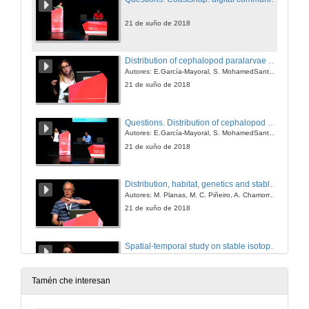
21 de xuño de 2018
Distribution of cephalopod paralarvae around cíes islands
Autores: E.García-Mayoral, S. MohamedSantamaría, Á. Roura, L. GarcíaAlves, M. Gilcoto and Á. F. González
21 de xuño de 2018
Questions. Distribution of cephalopod paralarvae around cíes islands
Autores: E.García-Mayoral, S. MohamedSantamaría, Á. Roura, L. GarcíaAlves, M. Gilcoto and Á. F. González
21 de xuño de 2018
Distribution, habitat, genetics and stable isotope signatures in syngnathid fishes from cíes archipelago
Autores: M. Planas, M. C. Piñeiro, A. Chamorro, I. Bárbara, C. Bouza, R. Barreiro, V. Ochoa, M. Vera, B.G. Pardo, I. Alejo, M.A. Nombela, M.E. García
21 de xuño de 2018
Spatial-temporal study on stable isotope signatures in epifauna and syngnathid fishes from cíes archipelago
Autores: R. Nogueira, L. Iglesias, C. Piñeiro-Corbeira, A. Paltrinieri and M. Planas
21 de xuño de 2018
Tamén che interesan
Questions. Spatial-temporal study on stable isotope signatures in epifauna and syngnathid fishes from cíes archipelago