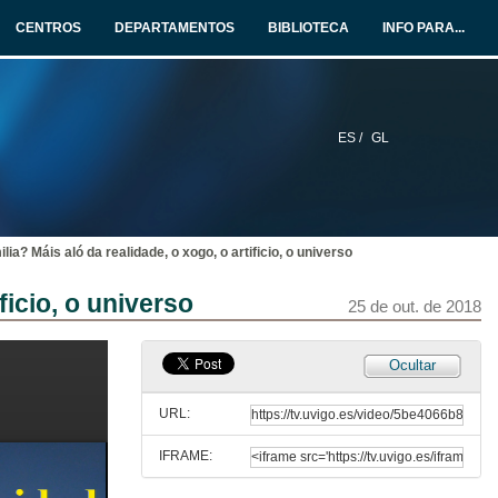
CENTROS
DEPARTAMENTOS
BIBLIOTECA
INFO PARA...
ES /
GL
lia? Máis aló da realidade, o xogo, o artificio, o universo
ficio, o universo
25 de out. de 2018
Intervención de D. Jorge Soto
Ocultar
25 de out. de 2018
URL:
IFRAME:
Intervención de D. Xosé Bahamonde