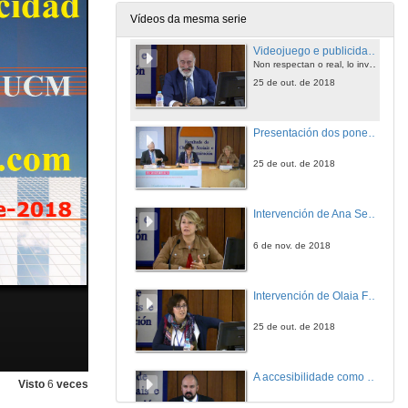
25 de out. de 2018
Vídeos da mesma serie
Videojuego e publicidade: un aire de familia? Máis aló da realidade, o xogo, o artificio, o universo
Non respectan o real, lo inventan
25 de out. de 2018
Presentación dos ponentes da mesa Publicidade e Videoxogo. Advergaming, In-Game Advertising, Product-Placement Y Brand Placement
25 de out. de 2018
Intervención de Ana Sebastián
6 de nov. de 2018
Intervención de Olaia Ferrando
25 de out. de 2018
A accesibilidade como clave para a publicidade
Visto
6
veces