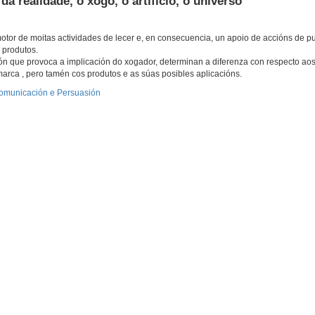
da realidade, o xogo, o artificio, o universo
otor de moitas actividades de lecer e, en consecuencia, un apoio de accións de p
 produtos.
ión que provoca a implicación do xogador, determinan a diferenza con respecto aos 
rca , pero tamén cos produtos e as súas posibles aplicacións.
 Comunicación e Persuasión