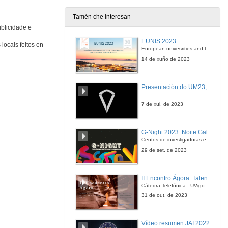
25 de out. de 2018
Tamén che interesan
ublicidade e
Rolda de preguntas. Publicidade e Videoxogo. Advergaming, In-Game Advertising, Product-Placement Y Brand Placement
EUNIS 2023
locais feitos en
25 de out. de 2018
European univesrities and the digital transformation: challenges and opportunities ahead
14 de xuño de 2023
Presentación dos compoñentes da mesa E-Sport
Presentación do UM23, o novo monopraza de UVigo Motorsport
25 de out. de 2018
7 de xul. de 2023
Qué son los esports?
G-Night 2023. Noite Galega das Persoas Investigadoras. Conciencias creativas
25 de out. de 2018
Centos de investigadoras e investigadores, decenas de actividades e sete cidades
29 de set. de 2023
Intervención de Carmen Pumariño
II Encontro Ágora. Talento e innovación na era da transformación dixital
25 de out. de 2018
Cátedra Telefónica - UVigo. Espazos de innovación
31 de out. de 2023
eSports - Toxicidade e Integración social: Educación a través dos videoxogos
Vídeo resumen JAI 2022
25 de out. de 2018