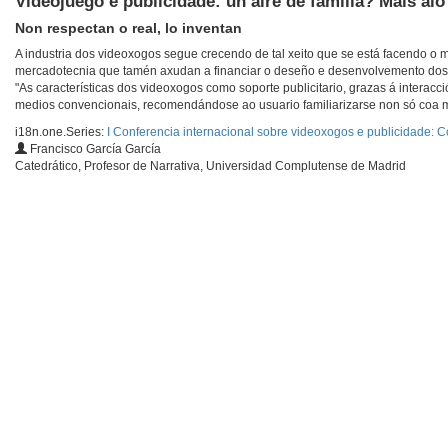
Videojuego e publicidade: un aire de familia? Máis aló 
Non respectan o real, lo inventan
A industria dos videoxogos segue crecendo de tal xeito que se está facendo o m
mercadotecnia que tamén axudan a financiar o deseño e desenvolvemento dos
"As características dos videoxogos como soporte publicitario, grazas á interacc
medios convencionais, recomendándose ao usuario familiarizarse non só coa ma
i18n.one.Series:
I Conferencia internacional sobre videoxogos e publicidade:
Francisco García García
Catedrático, Profesor de Narrativa, Universidad Complutense de Madrid