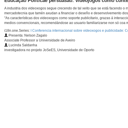
Educação Políticae persuasão: videojogos como contex
A industria dos videoxogos segue crecendo de tal xeito que se está facendo o m
mercadotecnia que tamén axudan a financiar o deseño e desenvolvemento dos
"As características dos videoxogos como soporte publicitario, grazas á interacc
medios convencionais, recomendándose ao usuario familiarizarse non só coa ma
i18n.one.Series:
I Conferencia internacional sobre videoxogos e publicidade:
Presenta: Nelson Zagalo
Associate Professor a Universidade de Aveiro
Lucinda Saldanha
investigadora no projeto JoSeES, Universidade de Oporto