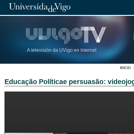
A televisión da UVigo en Internet
INICIO
Educação Políticae persuasão: videojo