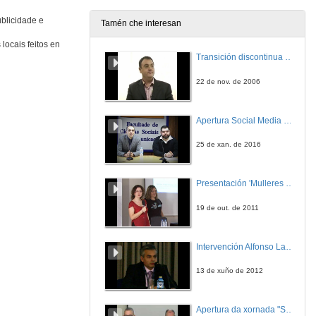
ublicidade e
Tamén che interesan
De Pong, refuxiados e retórica procesual
locais feitos en
Transición discontinua de partículas de microgel termosensible
26 de out. de 2018
22 de nov. de 2006
Intervención de María Fernández Rodríguez
Apertura Social Media Day 2016
26 de out. de 2018
25 de xan. de 2016
SPA-CC The pixels you dreams are made of
Presentación 'Mulleres no software libre'
26 de out. de 2018
19 de out. de 2011
Rolda de preguntas. Videoxogo e Creación
Intervención Alfonso Lago Ferreiro
26 de out. de 2018
13 de xuño de 2012
Presentación das compoñentes da mesa Videoxogo e Xénero
Apertura da xornada "Smart-Energy, Smart-City"
26 de out. de 2018