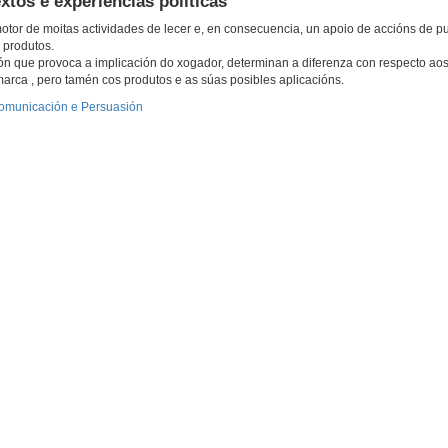
tos e experiências políticas
otor de moitas actividades de lecer e, en consecuencia, un apoio de accións de p
 produtos.
ión que provoca a implicación do xogador, determinan a diferenza con respecto aos 
rca , pero tamén cos produtos e as súas posibles aplicacións.
 Comunicación e Persuasión