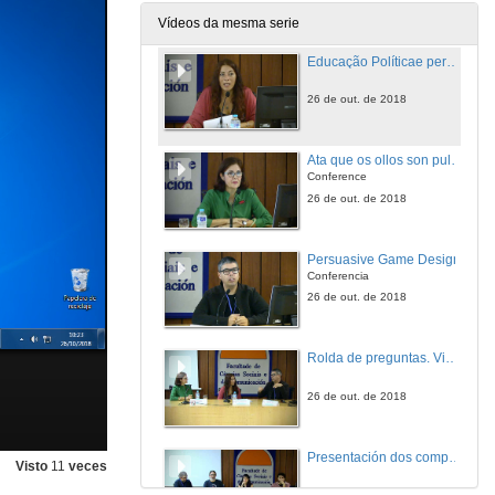
25 de out. de 2018
Vídeos da mesma serie
Educação Políticae persuasão: videojogos como contextos e experiências políticas
26 de out. de 2018
Ata que os ollos son pulverizados
Conference
26 de out. de 2018
Persuasive Game Design
Conferencia
26 de out. de 2018
Rolda de preguntas. Videoxogos como ferramienta de persuasión e comunicación
26 de out. de 2018
Presentación dos compoñentes da mesa: Videoxogo e creación
Visto
11
veces
26 de out. de 2018