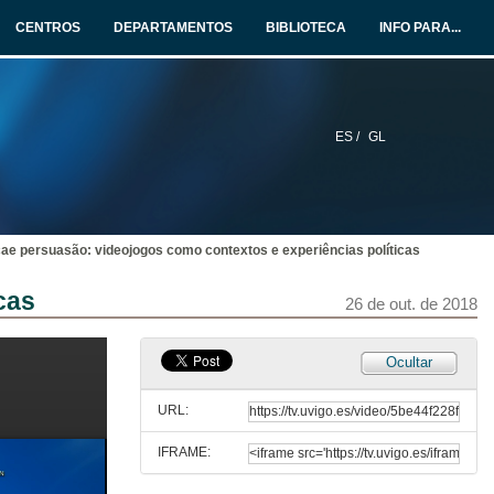
25 de out. de 2018
CENTROS
DEPARTAMENTOS
BIBLIOTECA
INFO PARA...
Rolda de preguntas. E-Sport
25 de out. de 2018
ES /
GL
Videoxogo = Producto cultural e Industrial
25 de out. de 2018
cae persuasão: videojogos como contextos e experiências políticas
O videoxogo como ferramienta de comunicación
cas
25 de out. de 2018
26 de out. de 2018
Videoxogos como ferramienta de comunicación
Ocultar
25 de out. de 2018
URL:
IFRAME:
Rolda de preguntas. Videoxogo como ferramienta de comunicación