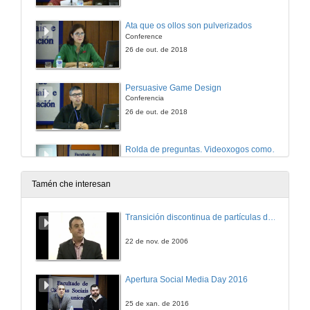
Ata que os ollos son pulverizados
Conference
26 de out. de 2018
Persuasive Game Design
Conferencia
26 de out. de 2018
Rolda de preguntas. Videoxogos como ferramienta de persuasión e comunicación
26 de out. de 2018
Tamén che interesan
Presentación dos compoñentes da mesa: Videoxogo e creación
Transición discontinua de partículas de microgel termosensible
26 de out. de 2018
22 de nov. de 2006
De Pong, refuxiados e retórica procesual
Apertura Social Media Day 2016
26 de out. de 2018
25 de xan. de 2016