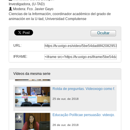
Investigadora, (U-TAD)
Modera: Fco. Javier Gayo
Videoxogo = Producto cultural e Industrial
Ciencias de la Información, coordinador académico del grado de
animación en la U-tad, Universidad Complutense
25 de out. de 2018
Ocultar
O videoxogo como ferramienta de comunicación
URL:
25 de out. de 2018
IFRAME:
Videoxogos como ferramienta de comunicación
25 de out. de 2018
Vídeos da mesma serie
Rolda de preguntas. Videoxogo como ferramienta de comunicación
25 de out. de 2018
Educação Políticae persuasão: videojogos como contextos e experiências políticas
26 de out. de 2018