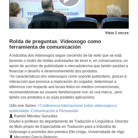
Presentación dos compoñentes da mesa E-Sport
25 de out. de 2018
Visto
8
veces
Qué son los esports?
Rolda de preguntas. Videoxogo como
ferramienta de comunicación
25 de out. de 2018
A industria dos videoxogos segue crecendo de tal xeito que se está
facendo o motor de moitas actividades de lecer e, en consecuencia, un
apoio de accións de publicidade e mercadotecnia que tamén axudan a
Intervención de Carmen Pumariño
financiar o deseño e desenvolvemento dos produtos.
"As características dos videoxogos como soporte publicitario, grazas á
25 de out. de 2018
interacción que provoca a implicación do xogador, determinan a
diferenza con respecto aos locais feitos en medios convencionais,
recomendándose ao usuario familiarizarse non só coa marca , pero
eSports - Toxicidade e Integración social: Educación a través dos videoxogos
tamén cos produtos e as súas posibles aplicacións.
25 de out. de 2018
i18n.one.Series:
I Conferencia internacional sobre videoxogos e
publicidade: Comunicación e Persuasión
Ramón Méndez González
Doutor e profesor do departamento de Tradución e Lingüística. Director
Rolda de preguntas. E-Sport
do título propio de Especialista en Tradución para a Industria do
Videoxogo e promotor dos premios Etiv-Uvigo, Universidade de Vigo
25 de out. de 2018
Mercedes García Betegón