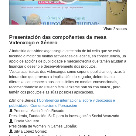
Conference
26 de out. de 2018
Persuasive Game Design
Visto
2
veces
Conferencia
26 de out. de 2018
Presentación das compoñentes da mesa
Videoxogo e Xénero
A industria dos videoxogos segue crecendo de tal xeito que se está
Rolda de preguntas. Videoxogos como ferramienta de persuasión e comunicación
facendo o motor de moitas actividades de lecer e, en consecuencia, un
apoio de accións de publicidade e mercadotecnia que tamén axudan a
26 de out. de 2018
financiar o deseño e desenvolvemento dos produtos.
"As características dos videoxogos como soporte publicitario, grazas á
interacción que provoca a implicación do xogador, determinan a
Presentación dos compoñentes da mesa: Videoxogo e creación
diferenza con respecto aos locais feitos en medios convencionais,
recomendándose ao usuario familiarizarse non só coa marca , pero
26 de out. de 2018
tamén cos produtos e as súas posibles aplicacións.
i18n.one.Series:
I Conferencia internacional sobre videoxogos e
publicidade: Comunicación e Persuasión
De Pong, refuxiados e retórica procesual
Presenta: María Jesús Rosado
Presidenta, Fundación IS+D para la Investigación Social Avanzada
26 de out. de 2018
Gisela Vaquero
Presidenta de Women in Games España)
Silvia López Gómez
Intervención de María Fernández Rodríguez