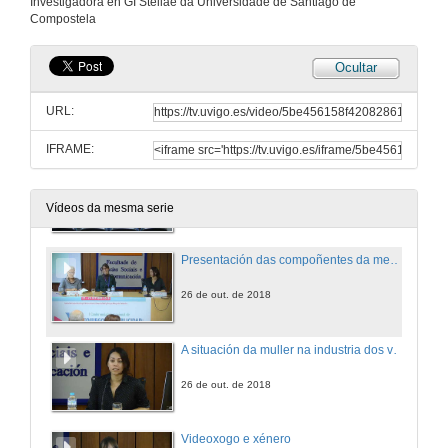
Investigadora en GI Stellae da Universidade de Santiago de
Compostela
26 de out. de 2018
Ocultar
SPA-CC The pixels you dreams are made of
URL:
26 de out. de 2018
IFRAME:
Rolda de preguntas. Videoxogo e Creación
26 de out. de 2018
Vídeos da mesma serie
Presentación das compoñentes da mesa Videoxogo e Xénero
26 de out. de 2018
A situación da muller na industria dos videoxogos
26 de out. de 2018
Videoxogo e xénero