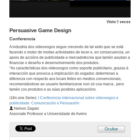
25 de out. de 2018
Videoxogo = Producto cultural e Industrial
Visto
5
veces
Persuasive Game Design
25 de out. de 2018
Conferencia
A industria dos videoxogos segue crecendo de tal xeito que se está
O videoxogo como ferramienta de comunicación
facendo o motor de moitas actividades de lecer e, en consecuencia, un
apoio de accións de publicidade e mercadotecnia que tamén axudan a
25 de out. de 2018
financiar o deseño e desenvolvemento dos produtos.
"As características dos videoxogos como soporte publicitario, grazas á
interacción que provoca a implicación do xogador, determinan a
Videoxogos como ferramienta de comunicación
diferenza con respecto aos locais feitos en medios convencionais,
recomendándose ao usuario familiarizarse non só coa marca , pero
25 de out. de 2018
tamén cos produtos e as súas posibles aplicacións.
i18n.one.Series:
I Conferencia internacional sobre videoxogos e
publicidade: Comunicación e Persuasión
Rolda de preguntas. Videoxogo como ferramienta de comunicación
Nelson Zagalo
Associate Professor a Universidade de Aveiro
25 de out. de 2018
Ocultar
Educação Políticae persuasão: videojogos como contextos e experiências políticas