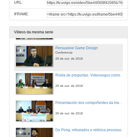
URL:
26 de out. de 2018
IFRAME:
Ata que os ollos son pulverizados
Conference
26 de out. de 2018
Vídeos da mesma serie
Persuasive Game Design
Conferencia
26 de out. de 2018
Rolda de preguntas. Videoxogos como ferramienta de persuasión e comunicación
26 de out. de 2018
Presentación dos compoñentes da mesa: Videoxogo e creación
26 de out. de 2018
De Pong, refuxiados e retórica procesual