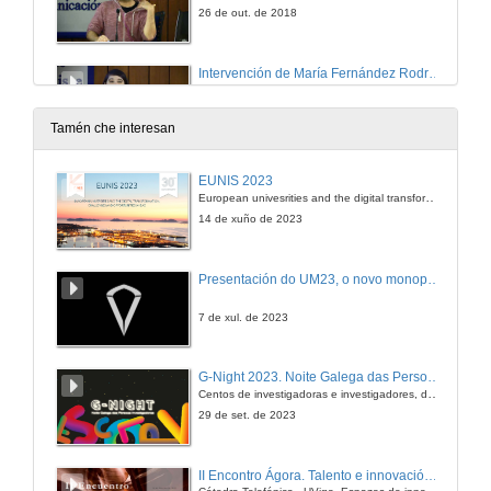
26 de out. de 2018
Intervención de María Fernández Rodríguez
26 de out. de 2018
Tamén che interesan
SPA-CC The pixels you dreams are made of
EUNIS 2023
European univesrities and the digital transformation: challenges and opportunities ahead
26 de out. de 2018
14 de xuño de 2023
Rolda de preguntas. Videoxogo e Creación
Presentación do UM23, o novo monopraza de UVigo Motorsport
26 de out. de 2018
7 de xul. de 2023
Presentación das compoñentes da mesa Videoxogo e Xénero
G-Night 2023. Noite Galega das Persoas Investigadoras. Conciencias creativas
Centos de investigadoras e investigadores, decenas de actividades e sete cidades
26 de out. de 2018
29 de set. de 2023
A situación da muller na industria dos videoxogos
II Encontro Ágora. Talento e innovación na era da transformación dixital