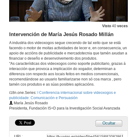
26 de out. de 2018
Presentación dos compoñentes da mesa: Videoxogo e creación
Visto
40
veces
26 de out. de 2018
Intervención de María Jesús Rosado Millán
A industria dos videoxogos segue crecendo de tal xeito que se está
De Pong, refuxiados e retórica procesual
facendo o motor de moitas actividades de lecer e, en consecuencia, un
apoio de accións de publicidade e mercadotecnia que tamén axudan a
26 de out. de 2018
financiar o deseño e desenvolvemento dos produtos.
"As características dos videoxogos como soporte publicitario, grazas á
interacción que provoca a implicación do xogador, determinan a
diferenza con respecto aos locais feitos en medios convencionais,
Intervención de María Fernández Rodríguez
recomendándose ao usuario familiarizarse non só coa marca , pero
tamén cos produtos e as súas posibles aplicacións.
26 de out. de 2018
i18n.one.Series:
I Conferencia internacional sobre videoxogos e
publicidade: Comunicación e Persuasión
SPA-CC The pixels you dreams are made of
María Jesús Rosado
Presidenta, Fundación IS+D para la Investigación Social Avanzada
26 de out. de 2018
Ocultar
Rolda de preguntas. Videoxogo e Creación
URL: