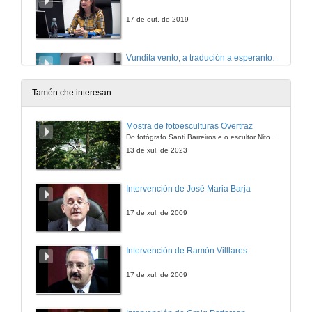
17 de out. de 2019
Vundita vento, a tradución a esperanto de Vento ferido (1967)
17 de out. de 2019
Tamén che interesan
Quenda de preguntas. Novas traducións de Carlos Casares: Vundita Vento ou Vento ferido en esperanto
Mostra de fotoesculturas Overtraz
Do fotógrafo Santi Barreiros e o escultor Nito Contreras.
17 de out. de 2019
13 de xul. de 2023
Intervención de José Maria Barja
17 de xul. de 2009
Intervención de Ramón Villlares
17 de xul. de 2009