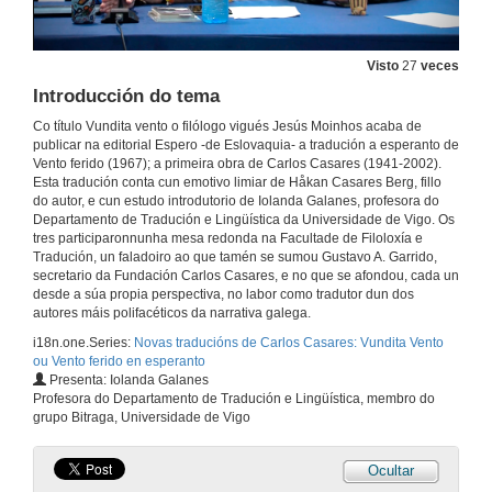
Visto
27
veces
Introducción do tema
Co título Vundita vento o filólogo vigués Jesús Moinhos acaba de
publicar na editorial Espero -de Eslovaquia- a tradución a esperanto de
Vento ferido (1967); a primeira obra de Carlos Casares (1941-2002).
Esta tradución conta cun emotivo limiar de Håkan Casares Berg, fillo
do autor, e cun estudo introdutorio de Iolanda Galanes, profesora do
Departamento de Tradución e Lingüística da Universidade de Vigo. Os
tres participaronnunha mesa redonda na Facultade de Filoloxía e
Tradución, un faladoiro ao que tamén se sumou Gustavo A. Garrido,
secretario da Fundación Carlos Casares, e no que se afondou, cada un
desde a súa propia perspectiva, no labor como tradutor dun dos
autores máis polifacéticos da narrativa galega.
i18n.one.Series:
Novas traducións de Carlos Casares: Vundita Vento
ou Vento ferido en esperanto
Presenta: Iolanda Galanes
Profesora do Departamento de Tradución e Lingüística, membro do
grupo Bitraga, Universidade de Vigo
Ocultar