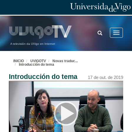
TOGGLE
Toggle
SEARCH
navigatio
A televisión da UVigo en Internet
INICIO
UVIGOTV
Novas traduc
...
Introducción do tema
Introducción do tema
17 de out. de 2019