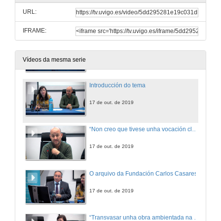
URL:
IFRAME:
Benvida e apertura do acto
17 de out. de 2019
Vídeos da mesma serie
Introducción do tema
17 de out. de 2019
“Non creo que tivese unha vocación clara de tradutor, senón máis ben un sentimento de compromiso como militante cultural e lingüístico”
17 de out. de 2019
O arquivo da Fundación Carlos Casares
17 de out. de 2019
“Transvasar unha obra ambientada na posguerra en Galicia a unha lingua universal medio século despois supón un reto tradutolóxico que merece atención no ámbito académico"