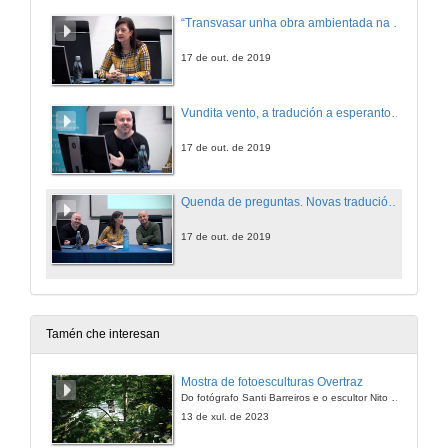
“Transvasar unha obra ambientada na posguerra en Galicia a unha lingua universal medio século despois supón un reto tradutolóxico que merece atención no ámbito académico"
17 de out. de 2019
Vundita vento, a tradución a esperanto de Vento ferido (1967)
17 de out. de 2019
Quenda de preguntas. Novas traducións de Carlos Casares: Vundita Vento ou Vento ferido en esperanto
17 de out. de 2019
Tamén che interesan
Mostra de fotoesculturas Overtraz
Do fotógrafo Santi Barreiros e o escultor Nito Contreras.
13 de xul. de 2023