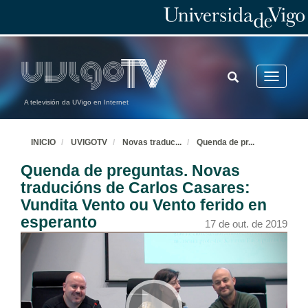
TOGGLE
Toggle
SEARCH
navigatio
A televisión da UVigo en Internet
INICIO
UVIGOTV
Novas traduc
...
Quenda de pr
...
Quenda de preguntas. Novas
traducións de Carlos Casares:
Vundita Vento ou Vento ferido en
esperanto
17 de out. de 2019