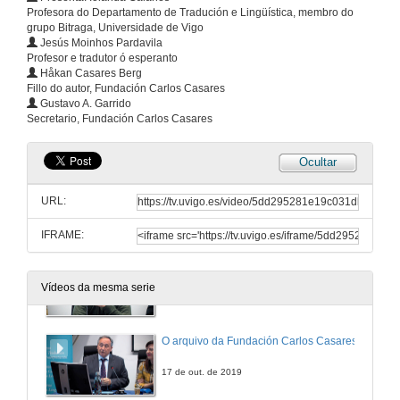
Profesora do Departamento de Tradución e Lingüística, membro do
grupo Bitraga, Universidade de Vigo
Jesús Moinhos Pardavila
Profesor e tradutor ó esperanto
Håkan Casares Berg
Fillo do autor, Fundación Carlos Casares
Benvida e apertura do acto
Gustavo A. Garrido
Secretario, Fundación Carlos Casares
17 de out. de 2019
Ocultar
Introducción do tema
URL:
17 de out. de 2019
IFRAME:
“Non creo que tivese unha vocación clara de tradutor, senón máis ben un sentimento de compromiso como militante cultural e lingüístico”
Vídeos da mesma serie
17 de out. de 2019
O arquivo da Fundación Carlos Casares
17 de out. de 2019