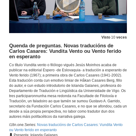
Visto
10
veces
Quenda de preguntas. Novas traducións de
Carlos Casares: Vundita Vento ou Vento ferido
en esperanto
Co título Vundita vento o filólogo vigués Jesús Moinhos acaba de
publicar na editorial Espero -de Eslovaquia- a tradución a esperanto de
Vento ferido (1967); a primeira obra de Carlos Casares (1941-2002).
Esta tradución conta cun emotivo limiar de Håkan Casares Berg, fillo
do autor, e cun estudo introdutorio de Iolanda Galanes, profesora do
Departamento de Tradución e Lingüística da Universidade de Vigo. Os
tres participaronnunha mesa redonda na Facultade de Filoloxía e
Tradución, un faladoiro ao que tamén se sumou Gustavo A. Garrido,
secretario da Fundación Carlos Casares, e no que se afondou, cada un
desde a súa propia perspectiva, no labor como tradutor dun dos
autores máis polifacéticos da narrativa galega.
i18n.one.Series:
Novas traducións de Carlos Casares: Vundita Vento
ou Vento ferido en esperanto
Presenta: Iolanda Galanes