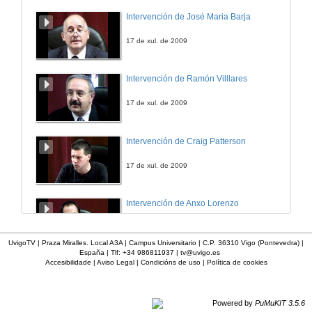
Intervención de José Maria Barja
17 de xul. de 2009
Intervención de Ramón Villlares
17 de xul. de 2009
Intervención de Craig Patterson
17 de xul. de 2009
Intervención de Anxo Lorenzo
17 de xul. de 2009
UvigoTV | Praza Miralles. Local A3A | Campus Universitario | C.P. 36310 Vigo (Pontevedra) |
España | Tlf: +34 986811937 |
tv@uvigo.es
Accesibilidade
|
Aviso Legal
|
Condicións de uso
|
Política de cookies
Intervención de Maria Xosé
17 de xul. de 2009
Powered by
PuMuKIT 3.5.6