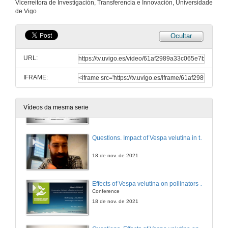
Economic impact of Vespa velutina on beekeeping socioecological units
Vicerreitora de Investigación, Transferencia e Innovación, Universidade
Conference
de Vigo
18 de nov. de 2021
Ocultar
Questions. Economic impact of Vespa velutina on beekeeping socioecological units
URL:
18 de nov. de 2021
IFRAME:
Impact of Vespa velutina in the prevalence of endo and ectoparasites in experimental apiaries in Galiza (Iberian Peninsula)
Conference
Vídeos da mesma serie
18 de nov. de 2021
Questions. Impact of Vespa velutina in the prevalence of endo and ectoparasites in experimental apiaries in Galiza (Iberian Peninsula)
18 de nov. de 2021
Effects of Vespa velutina on pollinators and ecosystem services
Conference
18 de nov. de 2021