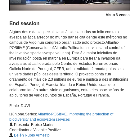
Questions. Activities carried out in the Basque Country for the control of Asian hornet (Vespa velutina)
18 de nov. de 2021
Visto
6
veces
End session
In search of the invader’s nests: Tracking Asian hornets
Algúns dos e das especialistas máis destacados na loita contra a
Conference
avespa asiática arredor do mundo danse cita dende este mércores no
18 de nov. de 2021
campus de Vigo nun congreso organizado polo proxecto Atlantic-
POSitiVE (Conservation of Atlantic Pollination services and control of
the invasive species vespa velutina). Esta é a maior iniciativa de
Questions. In search of the invader’s nests: Tracking Asian hornets
investigación posta en marcha en Europa para frear a invasión da
avespa asiática, liderada polo Centro de Estudos Eurorrexionais
18 de nov. de 2021
Galicia Norte de Portugal, CEER, unha entidade formada polas seis
universidades públicas deste territorio. O proxecto conta cun
orzamento de máis de 2,3 millóns de euros e implica a dez institucións
Effectiveness and impact of traps and baits to capture V. velutina: A case study in Portugal
de España, Portugal, Francia, Irlanda e Reino Unido, coas que
Conference
colaboran tamén outros vinte organismos, entre eles asociacións de
apicultores de varios puntos de España, Portugal e Francia.
18 de nov. de 2021
Fonte: DUVI
Questions. Effectiveness and impact of traps and baits to capture V. velutina: A case study in Portugal
i18n.one.Series:
Atlantic-POSitiVE. Improving the protection of
biodiversity and ecosystem services
18 de nov. de 2021
Presenta: Breixo Marins
Coordinator of Atlantic Positive
Belén Rubio Armesto