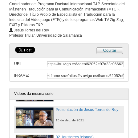
Coordinador del Programa Doctoral Internacional T&P. Secretario del
Máster en Traducción para la Comunicación Internacional (MTCI).
Director del Título Propio de Especialista en Traducción para la
Industria del Videojuego (ETIV) y de los programas Web-TV Zig-Zag,
EXIT y Píldoras T&P.
Jesús Torres del Rey
Profesor Titular, Universidad de Salamanca
Ocultar
URL:
IFRAME:
Apertura do techLING2021-UVigo-T&P. VI Congreso de lingua, lingüística e tecnoloxía
15 de dec. de 2021
Vídeos da mesma serie
Presentación de Jesús Torres do Rey
15 de dec. de 2021
02_jeustorres (cloned)