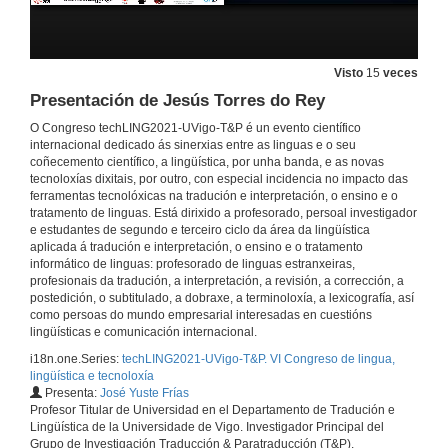
Visto
15
veces
Presentación de Jesús Torres do Rey
O Congreso techLING2021-UVigo-T&P é un evento científico
internacional dedicado ás sinerxias entre as linguas e o seu
coñecemento científico, a lingüística, por unha banda, e as novas
tecnoloxías dixitais, por outro, con especial incidencia no impacto das
ferramentas tecnolóxicas na tradución e interpretación, o ensino e o
tratamento de linguas. Está dirixido a profesorado, persoal investigador
e estudantes de segundo e terceiro ciclo da área da lingüística
aplicada á tradución e interpretación, o ensino e o tratamento
informático de linguas: profesorado de linguas estranxeiras,
profesionais da tradución, a interpretación, a revisión, a corrección, a
postedición, o subtitulado, a dobraxe, a terminoloxía, a lexicografía, así
como persoas do mundo empresarial interesadas ​​en cuestións
lingüísticas e comunicación internacional.
i18n.one.Series:
techLING2021-UVigo-T&P. VI Congreso de lingua,
lingüística e tecnoloxía
Presenta:
José Yuste Frías
Profesor Titular de Universidad en el Departamento de Tradución e
Lingüística de la Universidade de Vigo. Investigador Principal del
Grupo de Investigación Traducción & Paratraducción (T&P).