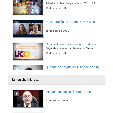
Primeira conferencia plenaria do Eixo n.º 1
15 de dec. de 2021
Presentación de Aurora Ruiz Mezcua
15 de dec. de 2021
O impacto da (r)evolución dixital no ámbito da interpretación de linguas
Segunda conferencia plenaria do Eixo n.º 1
15 de dec. de 2021
Quenda de preguntas. O impacto da (r)evolución dixital no ámbito da interpretación de linguas
15 de dec. de 2021
Tamén che interesan
Presentación de Stéphanie Roussel
Intervención de José Maria Barja
16 de dec. de 2021
17 de xul. de 2009
Les activités cognitives de l’apprenant de langue avec le numérique