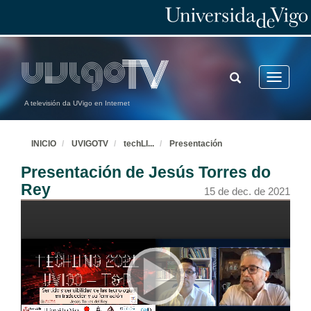
TOGGLE
Toggle
SEARCH
navigatio
A televisión da UVigo en Internet
INICIO
UVIGOTV
techLI
...
Presentación
Presentación de Jesús Torres do
Rey
15 de dec. de 2021