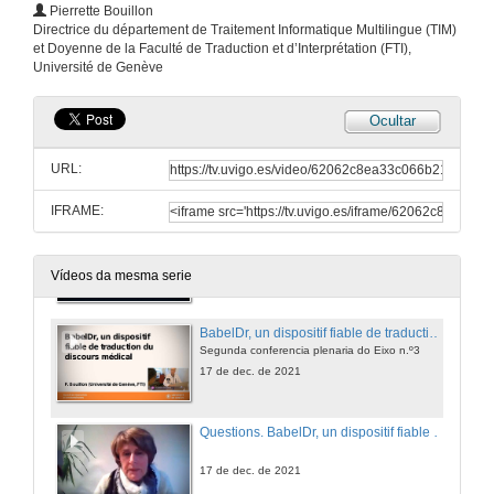
Pierrette Bouillon
Directrice du département de Traitement Informatique Multilingue (TIM)
Terminology and lexicography in the digital age
et Doyenne de la Faculté de Traduction et d’Interprétation (FTI),
Primeira conferencia plenaria do Eixo n.º3
Université de Genève
17 de dec. de 2021
Ocultar
Questions. Terminology and lexicography in the digital age
URL:
17 de dec. de 2021
IFRAME:
Presentación de Pierrette Bouillon
17 de dec. de 2021
Vídeos da mesma serie
BabelDr, un dispositif fiable de traduction du discours médical
Segunda conferencia plenaria do Eixo n.º3
17 de dec. de 2021
Questions. BabelDr, un dispositif fiable de traduction du discours médical
17 de dec. de 2021