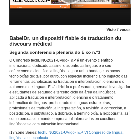
Questions. Activités cognitives de l'étudiant en langue avec le numérique
16 de dec. de 2021
Visto
7
veces
BabelDr, un dispositif fiable de traduction du
Presentación de José Ramón Calvo-Ferrer
discours médical
16 de dec. de 2021
Segunda conferencia plenaria do Eixo n.º3
O Congreso techLING2021-UVigo-T&P é un evento científico
internacional dedicado ás sinerxias entre as linguas e o seu
Novas tecnoloxías, gamificación e aprendizaxe baseada en videoxogos para o desenvolvemento da competencia lingüística en tradución e interpretación
coñecemento científico, a lingüística, por unha banda, e as novas
Segunda conferencia plenaria do Eixo n.º2
tecnoloxías dixitais, por outro, con especial incidencia no impacto das
16 de dec. de 2021
ferramentas tecnolóxicas na tradución e interpretación, o ensino e o
tratamento de linguas. Está dirixido a profesorado, persoal investigador
e estudantes de segundo e terceiro ciclo da área da lingüística
Quenda de preguntas. Novas tecnoloxías, gamificación e aprendizaxe baseada en videoxogos para o desenvolvemento da competencia lingüística en tradución e interpretación
aplicada á tradución e interpretación, o ensino e o tratamento
informático de linguas: profesorado de linguas estranxeiras,
16 de dec. de 2021
profesionais da tradución, a interpretación, a revisión, a corrección, a
postedición, o subtitulado, a dobraxe, a terminoloxía, a lexicografía, así
como persoas do mundo empresarial interesadas ​​en cuestións
Presentación de M.ª Rute Vilhena Costa
lingüísticas e comunicación internacional.
i18n.one.Series:
techLING2021-UVigo-T&P. VI Congreso de lingua,
17 de dec. de 2021
lingüística e tecnoloxía