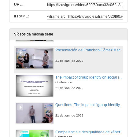
URL:
11 de mar. de 2022
IFRAME:
questions. The impact of climate transition risks on financial stability. A systemic risk approach
11 de mar. de 2022
Vídeos da mesma serie
Presentación de Francisco Gómez Martínez
21 de xan. de 2022
The impact of group identity on social responsibility and welfare in experimental markets
Conference
21 de xan. de 2022
Questions. The impact of group identity on social responsibility and welfare in experimental markets
21 de xan. de 2022
Competencia e desigualdade de xénero: unha análise integral de efectos e mecanismos
Conferencia