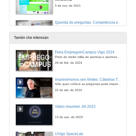
5 de nov. de 2021
Quenda de preguntas. Competencia e desigualdade de xénero: unha análise integral de efectos e mecanismos
5 de nov. de 2021
Tamén che interesan
Presentation of Gennaro Ascione
Feira EmpregoinCampus Vigo 2024
Preto de medio millar de alumnas e alumnos buscan coñecer máis de preto as oportunidades que lles achegan as arredor de medio cento de empresas que participan na edición viguesa da feira. Xunto coa visita aos stands, durante a feria desenvólvense varias actividades complementarias, como obradoiros, conversas, mesas redondas ou o pasaporte de empregabilidade, un espazo no que poderán recibir asesoramento sobre o seu CV.
27 de out. de 2021
29 de feb. de 2024
Unthinking "Capital": a teratologic approach to concept formation
Imaxinémonos sen límites. Cátedras Telefónica
Mediateca Ecobas (Economics and Business Administration for Society)
Sólo quen coñece as preguntas pode imaxinar novas respostas
27 de out. de 2021
22 de abr. de 2024
Questions and answers. Unthinking "Capital": a teratologic approach to concept formation
Vídeo resumen JAI 2022
27 de out. de 2021
13 de xan. de 2023
Presentación de Carlos Hervés
UVigo SpaceLab