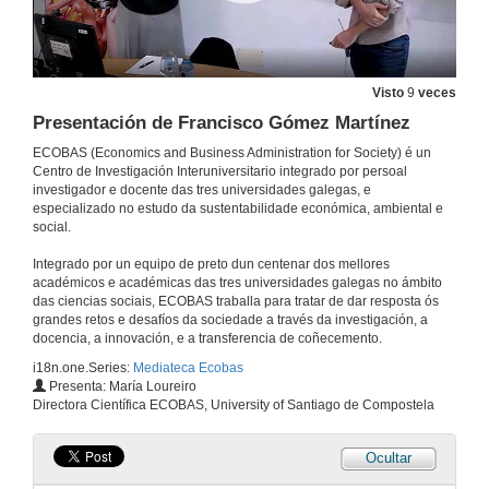
6 de out. de 2022
Mesa redonda: Proxectos e desafíos das finanzas sostibles nun contexto de crisis. Quenda de cuestións e debate
Visto
9
veces
Presentación de Francisco Gómez Martínez
6 de out. de 2022
ECOBAS (Economics and Business Administration for Society) é un
Centro de Investigación Interuniversitario integrado por persoal
Percorrendo o camiño da Sustentabilidade. Presentación do Centro de Investigación Interuniversitario ECOBAS
investigador e docente das tres universidades galegas, e
especializado no estudo da sustentabilidade económica, ambiental e
5 de xul. de 2022
social.
Integrado por un equipo de preto dun centenar dos mellores
Researching violent contexts: A call for political reflexivity
académicos e académicas das tres universidades galegas no ámbito
Conference
das ciencias sociais, ECOBAS traballa para tratar de dar resposta ós
21 de xuño de 2022
grandes retos e desafíos da sociedade a través da investigación, a
docencia, a innovación, e a transferencia de coñecemento.
i18n.one.Series:
Mediateca Ecobas
Questions Researching violent contexts: A call for political reflexivity
Presenta: María Loureiro
Directora Científica ECOBAS, University of Santiago de Compostela
21 de xuño de 2022
Ocultar
The impact of climate transition risks on financial stability. A systemic risk approach
Conference