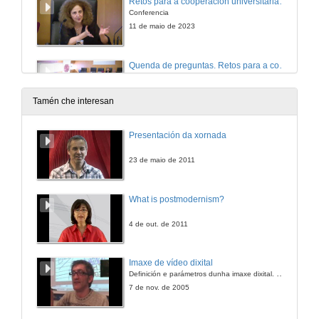
Retos para a cooperación universitaria: unha mirada dende o feminismo decolonial
Conferencia
11 de maio de 2023
Quenda de preguntas. Retos para a cooperación universitaria: unha mirada dende o feminismo decolonial
11 de maio de 2023
Tamén che interesan
Activismos por la defensa del territorio: la cooperación gallega en Honduras
Presentación da xornada
Mesa redonda
11 de maio de 2023
23 de maio de 2011
Quenda de preguntas. Activismos por la defensa del territorio: la cooperación gallega en Honduras
What is postmodernism?
11 de maio de 2023
4 de out. de 2011
Conclusións e peche
Imaxe de vídeo dixital
Definición e parámetros dunha imaxe dixital. Resolución e Aspecto. Profundidade da cor. Compresión. Frame por segundo. Entrelazado. Campos, cadros
11 de maio de 2023
7 de nov. de 2005