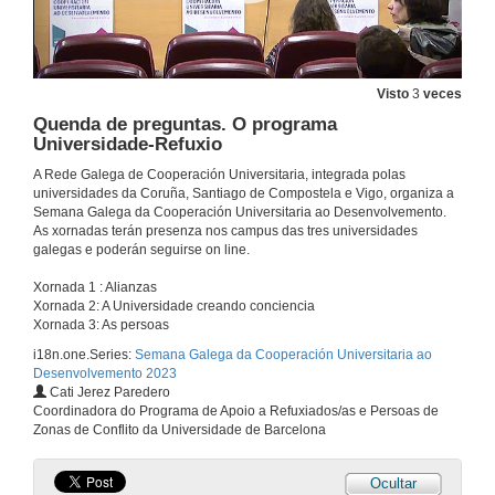
Axenda 2030 na docencia universitaria. - Dende as aulas / O papel das unidades técnicas de cooperación / Dende a gobernanza
Panel de experiencias
10 de maio de 2023
Visto
3
veces
Quenda de preguntas. Panel de experiencias
Quenda de preguntas. O programa
Universidade-Refuxio
10 de maio de 2023
A Rede Galega de Cooperación Universitaria, integrada polas
universidades da Coruña, Santiago de Compostela e Vigo, organiza a
Xerando redes
Semana Galega da Cooperación Universitaria ao Desenvolvemento.
Mesa de entidades
As xornadas terán presenza nos campus das tres universidades
10 de maio de 2023
galegas e poderán seguirse on line.
Xornada 1 : Alianzas
Quenda de preguntas. Xerando redes
Xornada 2: A Universidade creando conciencia
Xornada 3: As persoas
10 de maio de 2023
i18n.one.Series:
Semana Galega da Cooperación Universitaria ao
Desenvolvemento 2023
Cati Jerez Paredero
Contexto e situación das persoas refuxiadas
Coordinadora do Programa de Apoio a Refuxiados/as e Persoas de
Conferencia
Zonas de Conflito da Universidade de Barcelona
11 de maio de 2023
Ocultar