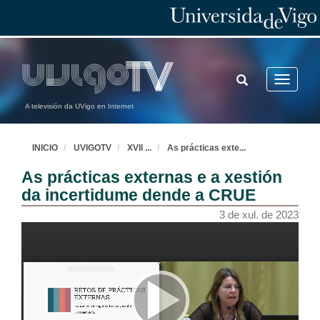
TOGGLE
Toggle
SEARCH
navigatio
A televisión da UVigo en Internet
INICIO
UVIGOTV
XVII
...
As prácticas exte
...
As prácticas externas e a xestión
da incertidume dende a CRUE
3 de xul. de 2023