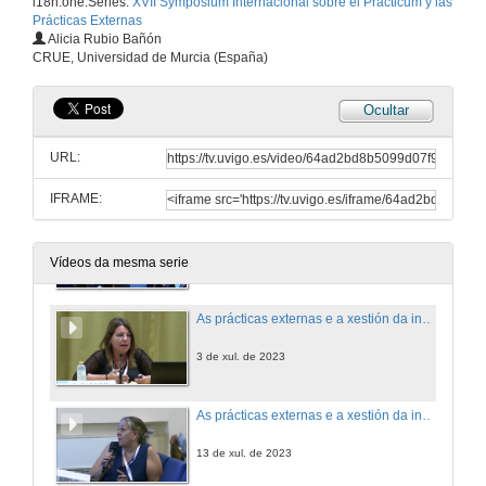
i18n.one.Series:
XVII Symposium Internacional sobre el Prácticum y las
Prácticas Externas
Alicia Rubio Bañón
CRUE, Universidad de Murcia (España)
Ocultar
URL:
IFRAME:
Acto de inauguración do XVII Symposium Internacional sobre o Prácticum e as Prácticas Externas
3 de xul. de 2023
Vídeos da mesma serie
As prácticas externas e a xestión da incertidume dende a CRUE
3 de xul. de 2023
As prácticas externas e a xestión da incertidume dende a CRUE. Quenda de cuestións
13 de xul. de 2023