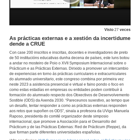
Visto
27
veces
As prácticas externas e a xestión da incertidume
dende a CRUE
Con case 200 inscritos e inscritas, docentes e investigadores de preto
de 50 institucións educativas dunha decena de países, este luns botou
a andar no mosteiro de Poio o XVII Symposium Internacional sobre o
Prácticum e as Prácticas Externas. Dirixido a promover un intercambio
de experiencias en torno ás prácticas curriculares e extracurriculares
do alumnado universitario, este congreso combina por primeira vez
neste 2023 a asistencia presencial e virtual e faino pondo o foco en
como estas estadías en empresas ou entidades poden contribuír á
formación do alumnado respecto dos Obxectivos de Desenvolvemento
Sostible (ODS) da Axenda 2030. “Pareceunos suxestivo, ao tempo que
un desafío, tentar responder a como as prácticas externas responden
aos retos que supoñen os ODS”, sinala a profesora da UVigo Manuela
Raposo, presidenta do comité organizador deste simposio
internacional, que promove a Asociación para el Desarrollo del
Prácticum y de las Prácticas Externas: Red de Prácticum (Reppe), da
que forman parte diferentes universidades españolas.