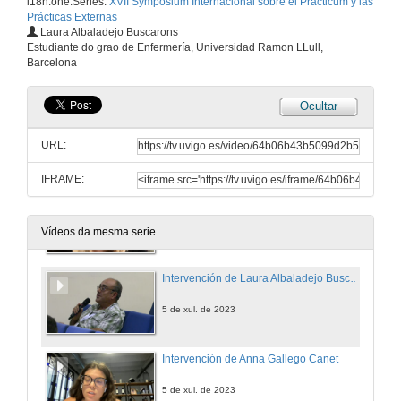
i18n.one.Series:
XVII Symposium Internacional sobre el Prácticum y las
Prácticas Externas
Laura Albaladejo Buscarons
Intervención de Maider Arozena
Estudiante do grao de Enfermería, Universidad Ramon LLull,
Barcelona
5 de xul. de 2023
Ocultar
Intervención de Maider Arozena. Quenda de cuestións
URL:
5 de xul. de 2023
IFRAME:
Intervención de Laura Albaladejo Buscarons
5 de xul. de 2023
Vídeos da mesma serie
Intervención de Laura Albaladejo Buscarons. Quenda de cuestións
5 de xul. de 2023
Intervención de Anna Gallego Canet
5 de xul. de 2023