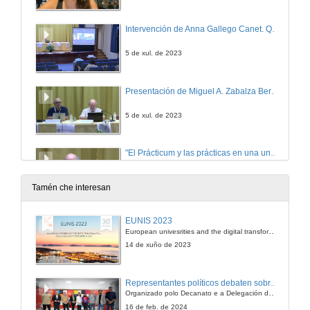
Intervención de Anna Gallego Canet. Quenda de cuestións
5 de xul. de 2023
Presentación de Miguel A. Zabalza Beraza
5 de xul. de 2023
"El Prácticum y las prácticas en una universidad que se compromete con la Agenda 2030"
5 de xul. de 2023
Tamén che interesan
"El Prácticum y las prácticas en una universidad que se compromete con la Agenda 2030" Quenda de cuestións
EUNIS 2023
European univesrities and the digital transformation: challenges and opportunities ahead
5 de xul. de 2023
14 de xuño de 2023
Acto de inauguración do XVII Symposium Internacional sobre o Prácticum e as Prácticas Externas
Representantes políticos debaten sobre educación e xuventude no campus de Pontevedra
Organizado polo Decanato e a Delegación de Alumnado de Dirección e Xestión Pública e coa participación de candidatos de PP, BNG, PSOE, Sumar e Podemos
5 de xul. de 2023
16 de feb. de 2024