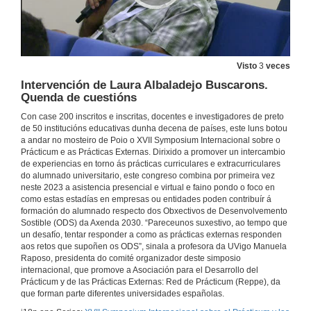
Intervención de Gladys Portilla
4 de xul. de 2023
Visto
3
veces
Intervención de Laura Albaladejo Buscarons.
230704_PRACTICUM_III_IV.mp4
Quenda de cuestións
Con case 200 inscritos e inscritas, docentes e investigadores de preto
4 de xul. de 2023
de 50 institucións educativas dunha decena de países, este luns botou
a andar no mosteiro de Poio o XVII Symposium Internacional sobre o
Prácticum e as Prácticas Externas. Dirixido a promover un intercambio
Miradas atopadas sobre as prácticas externas do estudantado. Presentación
de experiencias en torno ás prácticas curriculares e extracurriculares
do alumnado universitario, este congreso combina por primeira vez
5 de xul. de 2023
neste 2023 a asistencia presencial e virtual e faino pondo o foco en
como estas estadías en empresas ou entidades poden contribuír á
formación do alumnado respecto dos Obxectivos de Desenvolvemento
Intervención de Alba Álvarez Rodríguez
Sostible (ODS) da Axenda 2030. “Pareceunos suxestivo, ao tempo que
un desafío, tentar responder a como as prácticas externas responden
5 de xul. de 2023
aos retos que supoñen os ODS”, sinala a profesora da UVigo Manuela
Raposo, presidenta do comité organizador deste simposio
internacional, que promove a Asociación para el Desarrollo del
Intervención de Alba Álvarez Rodríguez. Quenda de cuestións
Prácticum y de las Prácticas Externas: Red de Prácticum (Reppe), da
que forman parte diferentes universidades españolas.
5 de xul. de 2023