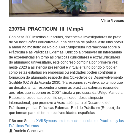
Un estudio comparativo internacional sobre el prácticum en EEUU, Corea y España
Visto
5
veces
4 de xul. de 2023
230704_PRACTICUM_III_IV.mp4
Con case 200 inscritos e inscritas, docentes e investigadores de preto
Un estudo comparativo internacional sobre o prácticum en EEUU, Corea e España. Quenda de cuestións
de 50 institucións educativas dunha decena de países, este luns botou
a andar no mosteiro de Poio o XVII Symposium Internacional sobre o
4 de xul. de 2023
Prácticum e as Prácticas Externas. Dirixido a promover un intercambio
de experiencias en torno ás prácticas curriculares e extracurriculares
do alumnado universitario, este congreso combina por primeira vez
neste 2023 a asistencia presencial e virtual e faino pondo o foco en
Universia: desenvolvemento do talento novo. Presentación de Beatriz Sevillano
como estas estadías en empresas ou entidades poden contribuír á
formación do alumnado respecto dos Obxectivos de Desenvolvemento
4 de xul. de 2023
Sostible (ODS) da Axenda 2030. “Pareceunos suxestivo, ao tempo que
un desafío, tentar responder a como as prácticas externas responden
aos retos que supoñen os ODS”, sinala a profesora da UVigo Manuela
Universia: desenvolvemento do talento novo.
Raposo, presidenta do comité organizador deste simposio
internacional, que promove a Asociación para el Desarrollo del
4 de xul. de 2023
Prácticum y de las Prácticas Externas: Red de Prácticum (Reppe), da
que forman parte diferentes universidades españolas.
i18n.one.Series:
XVII Symposium Internacional sobre el Prácticum y las
Universia: desenvolvemento do talento novo. Quenda de cuestións
Prácticas Externas
Daniela Gonçalves
4 de xul. de 2023