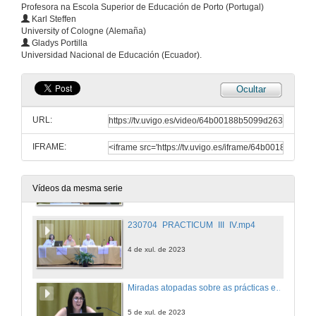
Profesora na Escola Superior de Educación de Porto (Portugal)
Karl Steffen
University of Cologne (Alemaña)
Intervención de Daniela Gonçalves
Gladys Portilla
Universidad Nacional de Educación (Ecuador).
4 de xul. de 2023
Ocultar
Intervención de Karl Steffen
URL:
4 de xul. de 2023
IFRAME:
Intervención de Gladys Portilla
4 de xul. de 2023
Vídeos da mesma serie
230704_PRACTICUM_III_IV.mp4
4 de xul. de 2023
Miradas atopadas sobre as prácticas externas do estudantado. Presentación
5 de xul. de 2023