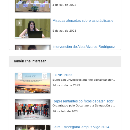
4 de xul. de 2023
Miradas atopadas sobre as prácticas externas do estudantado. Presentación
5 de xul. de 2023
Intervención de Alba Álvarez Rodríguez
5 de xul. de 2023
Tamén che interesan
Intervención de Alba Álvarez Rodríguez. Quenda de cuestións
EUNIS 2023
European univesrities and the digital transformation: challenges and opportunities ahead
5 de xul. de 2023
14 de xuño de 2023
Intervención de Maider Arozena
Representantes políticos debaten sobre educación e xuventude no campus de Pontevedra
Organizado polo Decanato e a Delegación de Alumnado de Dirección e Xestión Pública e coa participación de candidatos de PP, BNG, PSOE, Sumar e Podemos
5 de xul. de 2023
16 de feb. de 2024
Intervención de Maider Arozena. Quenda de cuestións
Feira EmpregoinCampus Vigo 2024