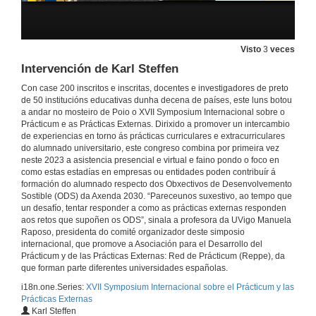
3 de xul. de 2023
Visto
3
veces
Presentación de Monika Ciesiełkiewicz
Intervención de Karl Steffen
4 de xul. de 2023
Con case 200 inscritos e inscritas, docentes e investigadores de preto
de 50 institucións educativas dunha decena de países, este luns botou
a andar no mosteiro de Poio o XVII Symposium Internacional sobre o
Un estudio comparativo internacional sobre el prácticum en EEUU, Corea y España
Prácticum e as Prácticas Externas. Dirixido a promover un intercambio
de experiencias en torno ás prácticas curriculares e extracurriculares
4 de xul. de 2023
do alumnado universitario, este congreso combina por primeira vez
neste 2023 a asistencia presencial e virtual e faino pondo o foco en
como estas estadías en empresas ou entidades poden contribuír á
Un estudo comparativo internacional sobre o prácticum en EEUU, Corea e España. Quenda de cuestións
formación do alumnado respecto dos Obxectivos de Desenvolvemento
Sostible (ODS) da Axenda 2030. “Pareceunos suxestivo, ao tempo que
4 de xul. de 2023
un desafío, tentar responder a como as prácticas externas responden
aos retos que supoñen os ODS”, sinala a profesora da UVigo Manuela
Raposo, presidenta do comité organizador deste simposio
Universia: desenvolvemento do talento novo. Presentación de Beatriz Sevillano
internacional, que promove a Asociación para el Desarrollo del
Prácticum y de las Prácticas Externas: Red de Prácticum (Reppe), da
4 de xul. de 2023
que forman parte diferentes universidades españolas.
i18n.one.Series:
XVII Symposium Internacional sobre el Prácticum y las
Prácticas Externas
Universia: desenvolvemento do talento novo.
Karl Steffen