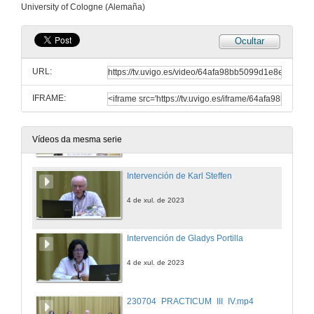
University of Cologne (Alemaña)
4 de xul. de 2023
Ocultar
Universia: desenvolvemento do talento novo. Quenda de cuestións
URL:
4 de xul. de 2023
IFRAME:
Intervención de Daniela Gonçalves
4 de xul. de 2023
Vídeos da mesma serie
Intervención de Karl Steffen
4 de xul. de 2023
Intervención de Gladys Portilla
4 de xul. de 2023
230704_PRACTICUM_III_IV.mp4