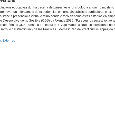
uestións
stitucións educativas dunha decena de países, este luns botou a andar no mosteiro
promover un intercambio de experiencias en torno ás prácticas curriculares e extra
sistencia presencial e virtual e faino pondo o foco en como estas estadías en emp
 de Desenvolvemento Sostible (ODS) da Axenda 2030. “Pareceunos suxestivo, ao 
ue supoñen os ODS”, sinala a profesora da UVigo Manuela Raposo, presidenta do 
sarrollo del Prácticum y de las Prácticas Externas: Red de Prácticum (Reppe), da 
as Externas