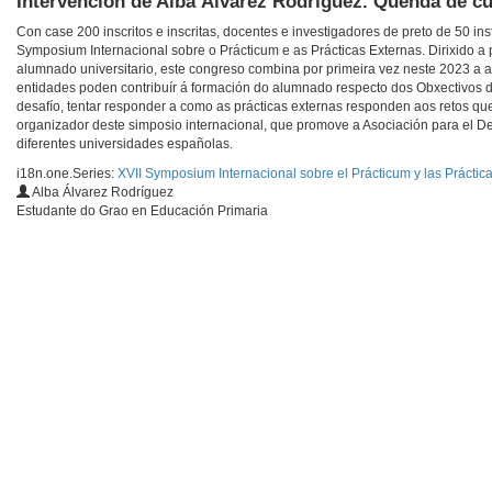
Intervención de Alba Álvarez Rodríguez. Quenda de c
Con case 200 inscritos e inscritas, docentes e investigadores de preto de 50 in
Symposium Internacional sobre o Prácticum e as Prácticas Externas. Dirixido a 
alumnado universitario, este congreso combina por primeira vez neste 2023 a a
entidades poden contribuír á formación do alumnado respecto dos Obxectivos
desafío, tentar responder a como as prácticas externas responden aos retos q
organizador deste simposio internacional, que promove a Asociación para el De
diferentes universidades españolas.
i18n.one.Series:
XVII Symposium Internacional sobre el Prácticum y las Práctic
Alba Álvarez Rodríguez
Estudante do Grao en Educación Primaria