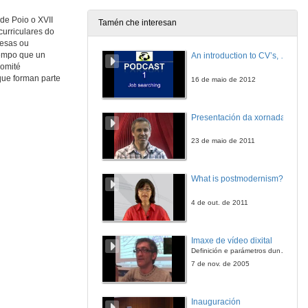
5 de xul. de 2023
 de Poio o XVII
Tamén che interesan
curriculares do
Intervención de Anna Gallego Canet
resas ou
tempo que un
An introduction to CV’s, letters, and job searching
5 de xul. de 2023
comité
que forman parte
16 de maio de 2012
Intervención de Anna Gallego Canet. Quenda de cuestións
Presentación da xornada
5 de xul. de 2023
23 de maio de 2011
Presentación de Miguel A. Zabalza Beraza
What is postmodernism?
5 de xul. de 2023
4 de out. de 2011
"El Prácticum y las prácticas en una universidad que se compromete con la Agenda 2030"
Imaxe de vídeo dixital
5 de xul. de 2023
Definición e parámetros dunha imaxe dixital. Resolución e Aspecto. Profundidade da cor. Compresión. Frame por segundo. Entrelazado. Campos, cadros
7 de nov. de 2005
"El Prácticum y las prácticas en una universidad que se compromete con la Agenda 2030" Quenda de cuestións
Inauguración
5 de xul. de 2023