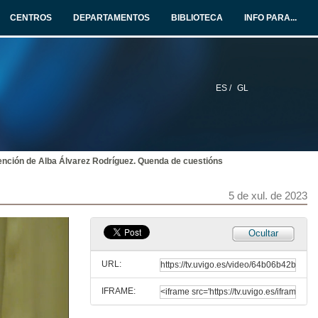
4 de xul. de 2023
CENTROS
DEPARTAMENTOS
BIBLIOTECA
INFO PARA...
Intervención de Karl Steffen
4 de xul. de 2023
ES /
GL
Intervención de Gladys Portilla
4 de xul. de 2023
ención de Alba Álvarez Rodríguez. Quenda de cuestións
230704_PRACTICUM_III_IV.mp4
4 de xul. de 2023
5 de xul. de 2023
Miradas atopadas sobre as prácticas externas do estudantado. Presentación
Ocultar
5 de xul. de 2023
URL:
IFRAME:
Intervención de Alba Álvarez Rodríguez