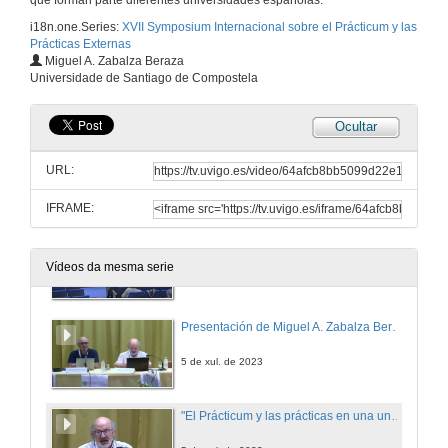
que forman parte diferentes universidades españolas.
5 de xul. de 2023
i18n.one.Series:
XVII Symposium Internacional sobre el Prácticum y las
Prácticas Externas
Intervención de Laura Albaladejo Buscarons. Quenda de cuestións
Miguel A. Zabalza Beraza
Universidade de Santiago de Compostela
5 de xul. de 2023
Ocultar
Intervención de Anna Gallego Canet
URL:
5 de xul. de 2023
IFRAME:
Intervención de Anna Gallego Canet. Quenda de cuestións
Vídeos da mesma serie
5 de xul. de 2023
Presentación de Miguel A. Zabalza Beraza
5 de xul. de 2023
"El Prácticum y las prácticas en una universidad que se compromete con la Agenda 2030"