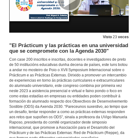
5 de xul. de 2023
Intervención de Alba Álvarez Rodríguez
5 de xul. de 2023
Visto
23
veces
"El Prácticum y las prácticas en una universidad
Intervención de Alba Álvarez Rodríguez. Quenda de cuestións
que se compromete con la Agenda 2030"
5 de xul. de 2023
Con case 200 inscritos e inscritas, docentes e investigadores de preto
de 50 institucións educativas dunha decena de países, este luns botou
a andar no mosteiro de Poio o XVII Symposium Internacional sobre o
Intervención de Maider Arozena
Prácticum e as Prácticas Externas. Dirixido a promover un intercambio
de experiencias en torno ás prácticas curriculares e extracurriculares
5 de xul. de 2023
do alumnado universitario, este congreso combina por primeira vez
neste 2023 a asistencia presencial e virtual e faino pondo o foco en
como estas estadías en empresas ou entidades poden contribuír á
Intervención de Maider Arozena. Quenda de cuestións
formación do alumnado respecto dos Obxectivos de Desenvolvemento
Sostible (ODS) da Axenda 2030. “Pareceunos suxestivo, ao tempo que
5 de xul. de 2023
un desafío, tentar responder a como as prácticas externas responden
aos retos que supoñen os ODS”, sinala a profesora da UVigo Manuela
Raposo, presidenta do comité organizador deste simposio
internacional, que promove a Asociación para el Desarrollo del
Intervención de Laura Albaladejo Buscarons
Prácticum y de las Prácticas Externas: Red de Prácticum (Reppe), da