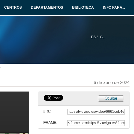
Conferencia
CENTROS
DEPARTAMENTOS
BIBLIOTECA
INFO PARA...
6 de xuño de 2024
O proxecto VIE: plataforma en liña de aprendizaxe
Conferencia
6 de xuño de 2024
ES /
GL
Innovación educativa para empoderar ao alumnado en rede: algunhas ideas
Conferencia
6 de xuño de 2024
?
Quenda de preguntas. Como incentivar a participación e motivación do alumnado virtual a través do uso de metodoloxías de innovación docente
6 de xuño de 2024
6 de xuño de 2024
Ocultar
Docencia Virtual en UCA
URL:
6 de xuño de 2024
IFRAME:
Intervención de Isabel Vaquero