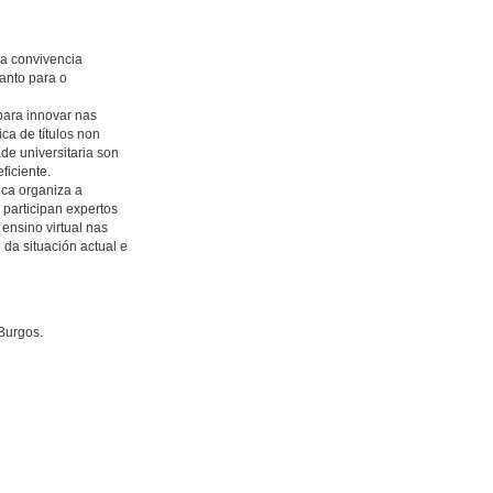
 a convivencia
tanto para o
para innovar nas
a de títulos non
e universitaria son
ficiente.
ica organiza a
 participan expertos
ensino virtual nas
 da situación actual e
Burgos.