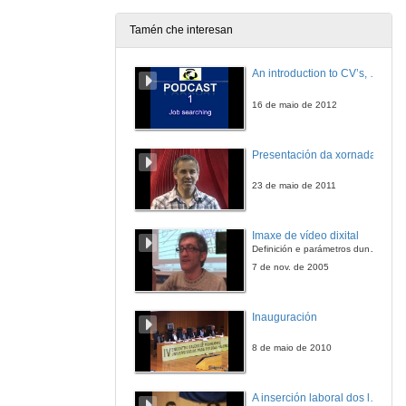
Tamén che interesan
An introduction to CV’s, letters, and job searching
16 de maio de 2012
Presentación da xornada
23 de maio de 2011
Imaxe de vídeo dixital
Definición e parámetros dunha imaxe dixital. Resolución e Aspecto. Profundidade da cor. Compresión. Frame por segundo. Entrelazado. Campos, cadros
7 de nov. de 2005
Inauguración
8 de maio de 2010
A inserción laboral dos licenciados en Ciencias do Mar: a carreira investigadora