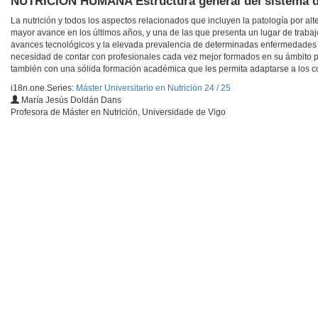
NUTRICIÓN HUMANA Estructura general del sistema di
La nutrición y todos los aspectos relacionados que incluyen la patología por a
mayor avance en los últimos años, y una de las que presenta un lugar de trabajo 
avances tecnológicos y la elevada prevalencia de determinadas enfermedades en
necesidad de contar con profesionales cada vez mejor formados en su ámbito p
también con una sólida formación académica que les permita adaptarse a los co
i18n.one.Series:
Máster Universitario en Nutrición 24 / 25
María Jesús Doldán Dans
Profesora de Máster en Nutrición, Universidade de Vigo