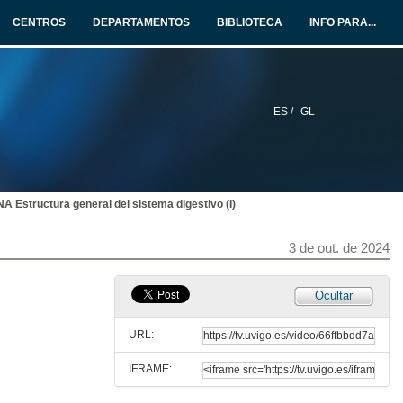
CENTROS
DEPARTAMENTOS
BIBLIOTECA
INFO PARA...
ES /
GL
structura general del sistema digestivo (I)
3 de out. de 2024
Presentación del Máster Universitario en Nutricón, curso 24 / 25
Ocultar
2 de out. de 2024
URL:
IFRAME:
ENDOCRINOLOGÍA BÁSICA Y CLÍNICA: Sistema Endocrino conceptos generales I