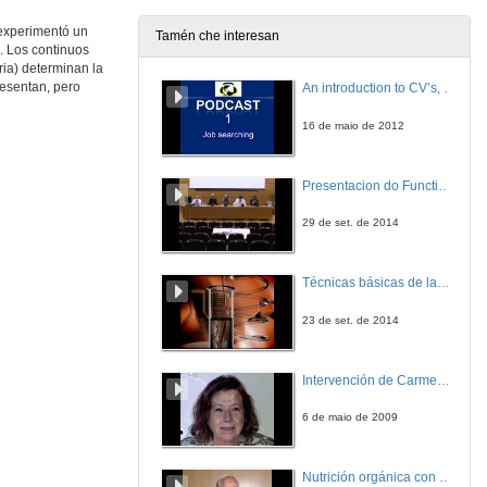
10 de out. de 2024
 experimentó un
Tamén che interesan
a. Los continuos
NUTRICIÓN HUMANA: Estructura general del sistema digestivo (III)
ia) determinan la
resentan, pero
An introduction to CV’s, letters, and job searching
10 de out. de 2024
16 de maio de 2012
METABOLISMO Y SU PATOLOGÍA: Introducción al metabolismo. Catabolismo de la glucosa
Presentacion do Functional imaging for improving Adaptive Radiotherapy Workshop
11 de out. de 2024
29 de set. de 2014
NUTRICIÓN HUMANA: Estructura general del sistema digestivo (IV)
Técnicas básicas de laboratorio aplicadas á bioloxía
11 de out. de 2024
23 de set. de 2014
METABOLISMO Y SU PATOLOGÍA: Gluconeogénesis. Metabolismo del glucógeno
Intervención de Carmen Navarro
16 de out. de 2024
6 de maio de 2009
ENDOCRINOLOGÍA BÁSICA Y CLÍNICA. La glándula adrenal
Nutrición orgánica con auga de mar
16 de out. de 2024