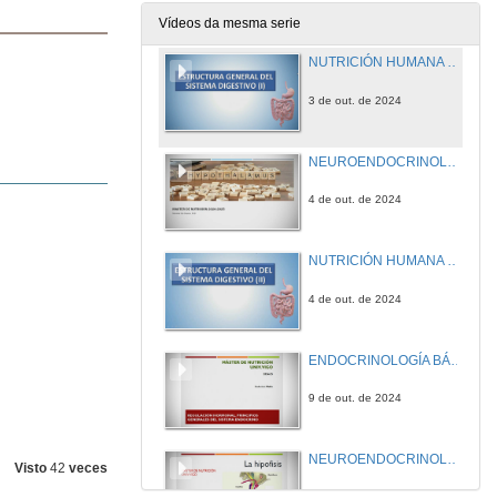
3 de out. de 2024
Vídeos da mesma serie
NUTRICIÓN HUMANA Estructura general del sistema digestivo (I)
3 de out. de 2024
NEUROENDOCRINOLOGÍA Estructura y función del hipotálamo
4 de out. de 2024
NUTRICIÓN HUMANA Estructura general del sistema digestivo (II)
4 de out. de 2024
ENDOCRINOLOGÍA BÁSICA Y CLÍNICA: Sistema Endocrino conceptos generales II Regulación hormonal
9 de out. de 2024
NEUROENDOCRINOLOGÍA: La Hipófisis
Visto
42
veces